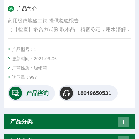
产品简介
药用级依地酸二钠-提供检验报告
（【检查】络合力试验 取本品，精密称定，用水溶解并
稀释制成0.01mol/L的溶液，作为供试品溶液；精密称取
经200℃干燥2小时的碳酸钙0.10g，置100ml量瓶中，加
产品型号：1
水10ml与6mol/L盐酸溶液0.8ml使溶解，用氨试液调节至
更新时间：2021-09-06
中性，用水稀释至刻度，摇匀，作为试验溶液（1）（0.
厂商性质：经销商
01mol/L）；精密称取硫酸铜0.250g，置100ml量瓶中，
访问量：997
用水溶解并稀释
产品咨询
18049650531
产品分类