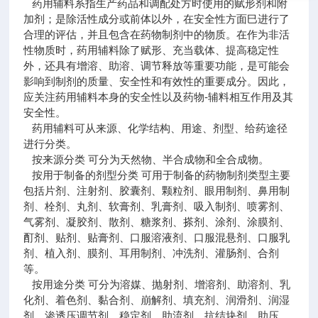
药用辅料系指生产药品和调配处方时使用的赋形剂和附
加剂；是除活性成分或前体以外，在安全性方面巳进行了
合理的评估，并且包含在药物制剂中的物质。在作为非活
性物质时，药用辅料除了赋形、充当载体、提高稳定性
外，还具有增溶、助溶、调节释放等重要功能，是可能会
影响到制剂的质量、安全性和有效性的重要成分。因此，
应关注药用辅料本身的安全性以及药物-辅料相互作用及其
安全性。
药用辅料可从来源、化学结构、用途、剂型、给药途径
进行分类。
按来源分类 可分为天然物、半合成物和全合成物。
按用于制备的剂型分类 可用于制备的药物制剂类型主要
包括片剂、注射剂、胶囊剂、颗粒剂、眼用制剂、鼻用制
剂、栓剂、丸剂、软膏剂、乳膏剂、吸入制剂、喷雾剂、
气雾剂、凝胶剂、散剂、糖浆剂、搽剂、涂剂、涂膜剂、
酊剂、贴剂、贴膏剂、口服溶液剂、口服混悬剂、口服乳
剂、植入剂、膜剂、耳用制剂、冲洗剂、灌肠剂、合剂
等。
按用途分类 可分为溶媒、抛射剂、增溶剂、助溶剂、乳
化剂、着色剂、黏合剂、崩解剂、填充剂、润滑剂、润湿
剂、渗透压调节剂、稳定剂、助流剂、抗结块剂、助压