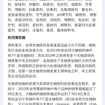
剂、矫味剂、抑菌剂、助悬剂、包衣剂、成膜剂、芳香
剂、增黏剂、抗黏着剂、抗氧剂、抗氧增效剂、鳌合剂、
皮肤渗透促进剂、空气置换剂、pH调节剂、吸附剂、增塑
剂、表面活性剂、发泡剂、消泡剂、增稠剂、包合剂、保
护剂、保湿剂、柔软剂、吸收剂、稀释剂、絮凝剂与反絮
凝剂、助滤剂、冷凝剂、基质、载体材料等。
药用薄荷脑
资料显示，全球生物医药发展速度远超小分子药物，领制
药行业的未来发展方向。在2013年的全球大畅销药物中，
有7个是生物制剂，而在2019年之前将有多个生物原研药
物将集中失去利保护，这就留给了生物类似物巨大的市场
空间，跨国制药正纷纷加大此领域的投资。我国是仿制药
大国，在新一波生物类似物发展大潮来临之时，本土研发
型企业也跃跃欲试。
生物类似物的发展与其原研生物制剂的发展息息相关。据
统计，2013年全球重磅药物中每个品种的销售额都超过了
55亿美元，大畅销药物销售额总和达到了763.8亿美元，
而在这10个药物中有7个是生物制剂（前3名全部为生物制
剂），它们分别是阿达木单抗（Humira)、依那西普（Enb