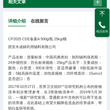
相关文章
详细介绍
在线留言
电话咨询
CP2025 CDE备案A 500g/瓶 25kg/桶
西安木成林药用辅料有限公司
产品名称：
质量标准：
中国药典
类别：
制剂辅料
保质期：
24
外观性状：
符合标准
规格：
25kg
产品名字：
主要成份：
颜色：
白
密度：
300
水溶性：
是
适用掺量：
8
较低操作温
度：
5
较高操作温度：
30
包装规格：
25
纤维直径：
15um±3
是否进口：
否
2017年10月27日，世界卫生组织**症研究机构公布的致物
清单初步整理参考，在3类致物清单中， 2019年5月30
日，一项新**研究发现，普通胶水中含有的可以用于造血
的培养液，在此基础上有望大幅降低造血的培养成本，帮
助白血病等疾病。