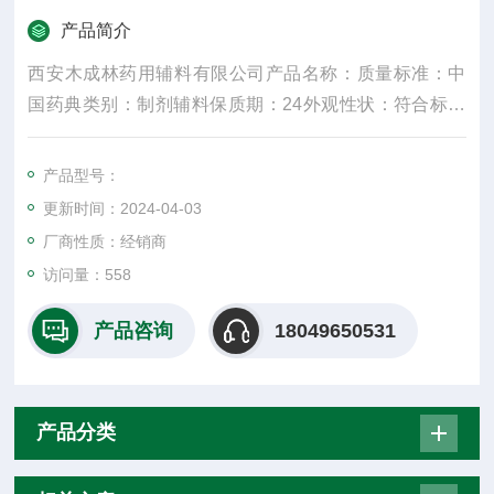
产品简介
西安木成林药用辅料有限公司产品名称：质量标准：中
国药典类别：制剂辅料保质期：24外观性状：符合标准
规格：25kg产品名字：主要成份：颜色：白密度：300
水溶性：是适用掺量：8较低操作温度：5较高操作温
产品型号：
度：30包装规格：25纤维直径：15um±3是否进口：否2
更新时间：2024-04-03
017年10月27日
厂商性质：经销商
访问量：558
产品咨询
18049650531
产品分类