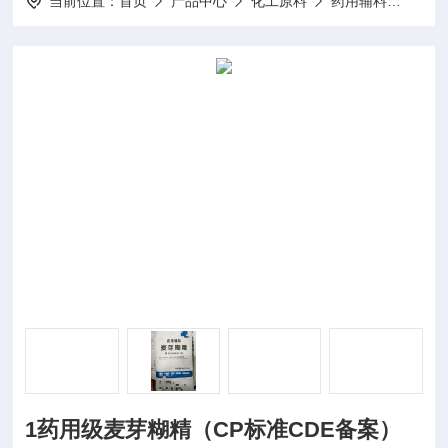
当前位置：
首页
产品中心
化工原料
药用辅料
ZN
1药用级麦芽糊精（CP标准CDE备案）