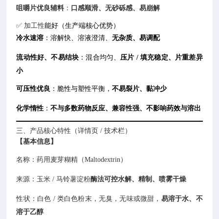
咀嚼片优良辅料
：
口感顺滑、无砂砾感、易崩解
✅ 加工性
能
好
（生产端核心优势）
冷水速溶
：溶解快、溶液澄清、
无杂质、易调配
流动性好、不易结块
：混合均匀、
压片 / 填充稳定、片重差异
小
可压性优良
：脆性与塑性平衡，
不易裂片、黏冲少
化学惰性
：
不与多数药物反应、兼容性强、不影响药效与溶出
三、产品核心特性（详情页 / 技术栏）
【基本信息】
名称：药用麦芽糊精（Maltodextrin）
来源：玉米 / 马铃薯淀粉
酶法可控水解、精制、喷雾干燥
性状：白色 / 类白色粉末，无臭，无味或微甜，
易溶于水、不
溶于乙醇