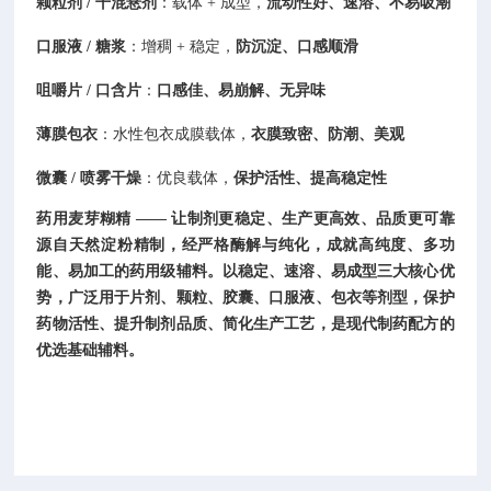
颗粒剂 / 干混悬剂
：载体 + 成型，
流动性好、速溶、不易吸潮
口服液 / 糖浆
：增稠 + 稳定，
防沉淀、口感顺滑
咀嚼片 / 口含片
：
口感佳、易崩解、无异味
薄膜包衣
：水性包衣成膜载体，
衣膜致密、防潮、美观
微囊 / 喷雾干燥
：优良载体，
保护活性、提高稳定性
药用麦芽糊精 —— 让制剂更稳定、生产更高效、品质更可靠
源自天然淀粉精制，经严格酶解与纯化，成就
高纯度、多功
能、易加工
的药用级辅料。以
稳定、速溶、易成型
三大核心优
势，广泛用于片剂、颗粒、胶囊、口服液、包衣等剂型，
保护
药物活性、提升制剂品质、简化生产工艺
，是现代制药配方的
优选基础辅料。