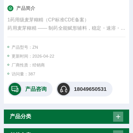
产品简介
1药用级麦芽糊精（CP标准CDE备案）
药用麦芽糊精 —— 制药全能赋形辅料，稳定・速溶・易
成型
符合中国药典标准 | 源自精制淀粉
产品型号：ZN
源自天然淀粉精制，经严格酶解与纯化，成就高纯度、
更新时间：2026-04-22
多功能、易加工的药用级辅料。以稳定、速溶、易成型
厂商性质：经销商
三大核心优势，广泛用于片剂、颗粒、胶囊、口服液、
访问量：387
包衣等剂型，保护药物活性、提升制剂品质、简化生产
工艺，是现代制药配方的优选基础辅料。
产品咨询
18049650531
产品分类