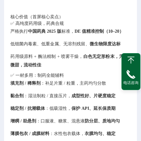
核心价值（首屏核心卖点）
✅ 高纯度药用级，药典合规
严格执行
中国药典 2025 版
标准，
DE 值精准控制（10–20）
低细菌内毒素、低重金属、无溶剂残留、
微生物限度达标
药用级原料 + 酶法精制 + 喷雾干燥，
白色无定形粉末，无味 /
微甜，流动性佳
✅ 一材多用：制药全能辅料
电话咨询
填充剂 / 稀释剂
：补足片重 / 粒重，主药均匀分散
黏合剂
：湿法制粒 / 直接压片，
成型性好、片硬度稳定
稳定剂 / 抗潮载体
：低吸湿性，
保护 API、延长保质期
增稠 / 助悬剂
：口服液、糖浆、混悬液
防分层、质地均匀
薄膜包衣 / 成膜材料
：水性包衣载体，
衣膜均匀、稳定