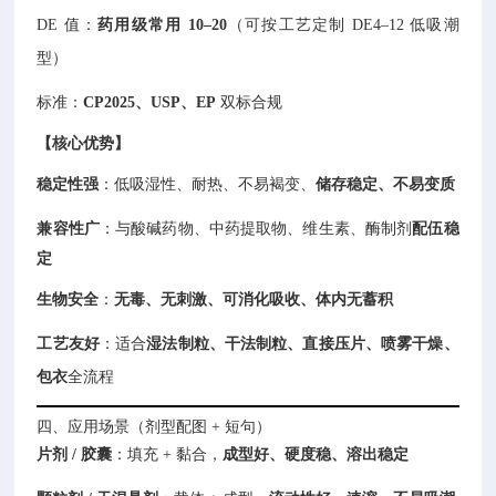
DE 值：
药用级常用 10–20
（可按工艺定制 DE4–12 低吸潮
型）
标准：
CP2025、USP、EP
双标合规
【核心优势】
稳定性强
：低吸湿性、耐热、不易褐变、
储存稳定、不易变质
兼容性广
：与酸碱药物、中药提取物、维生素、酶制剂
配伍稳
定
生物安全
：
无毒、无刺激、可消化吸收、体内无蓄积
工艺友好
：适合
湿法制粒、干法制粒、直接压片、喷雾干燥、
包衣
全流程
四、应用场景（剂型配图 + 短句）
片剂 / 胶囊
：填充 + 黏合，
成型好、硬度稳、溶出稳定