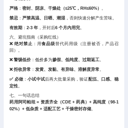
严格
：
密封、阴凉、干燥处（≤25℃，RH≤60%）
。
禁忌
：
严禁高温、日晒、潮湿
，否则快速分解产生苦味。
有效期
：
2-3 年
，开封后
6 个月内用完
。
六、避坑指南（采购红线）
❌ 绝对禁止
：用
食品级
替代药用级（注册被否，产品召
回）。
❌ 警惕低价
：
低价
多
为
掺假、低纯度、过期返工
。
❌ 拒收异常
：
发黄、发黏、有异味、溶解度异常
。
✅ 必做
：
小试中试
后再大批量采购，验证
配伍、口感、稳
定性
。
七、一句话总结
药用阿司帕坦 = 资质齐全（CDE + 药典）+ 高纯度（98-1
02%）+ 低杂质 + 适配工艺 + 干燥密封存储
。