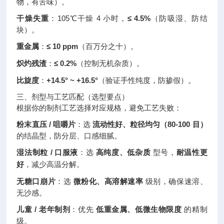
物，有苦味）。
干燥失重
：105℃干燥 4 小时，
≤ 4.5%
（防吸湿、防结
块）。
重金属
：
≤ 10 ppm
（百万分之十）。
炽灼残渣
：
≤ 0.2%
（控制无机杂质）。
比旋度
：
+14.5° ~ +16.5°
（验证手性纯度，防掺假）。
三、剂型与工艺匹配（选型要点）
根据你的制剂工艺选择对应规格，避免工艺失败：
粉末直压 / 咀嚼片
：选
流动性好、粒径均匀（80-100 目）
的结晶型，防分层、口感细腻。
湿法制粒 / 口服液
：选
高纯度、低杂质
型号，
耐温性更
好
，减少高温分解。
无糖口崩片
：选
微粉化、高溶解速率
级别，确保速溶、
无沙感。
儿童 / 老年制剂
：优先
低重金属、低微生物限度
的精制
级。