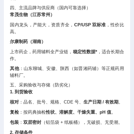
四、主流品牌与供应商（国内可靠选择）
常茂生物（江苏常州）
国内龙头，产能大，资质齐全，
CP/USP 双标准
，性价比
高。
尔康制药（湖南）
上市药企，药用辅料全产业链，
稳定性数据*
，适合长期合
作。
其他
：山东聊城、安徽、陕西（如晋湘药辅）等正规药用
辅料厂。
五、采购验收与存储（防劣化）
1. 到货验收
核对
：品名、批号、规格、CDE 号、
生产日期 / 有效期
。
复检
：按药典抽检
性状、溶解度、干燥失重、pH 值
。
包装
：
双层密封
（铝箔袋 + 纸板桶），无破损、无受潮。
2. 存储条件