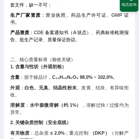
套文件，缺一不可：
电话咨询
生产厂家资质
：营业执照、药品生产许可证、GMP 证
书。
产品资质
：CDE 备案通知书（A 状态）、药典标准检测报
告、批生产记录、质量保证协议。
二、核心质量标准（验收关键）
1. 含量与性状（外观初检）
含量
：按干燥品计，
C₁₄H₁₈N₂O₅ 98.0% ~ 102.0%
。
外观
：
白色、无臭、结晶性粉末
。发黄、结块、有异味拒
收。
溶解度
：
水中极微溶解（约 1%）
，溶解过快 / 过慢均为
异常。
2. 关键杂质控制（安全底线）
有关物质
：总杂质
≤ 2.0%
；重点控制
（DKP）
（分解产