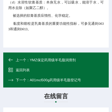
（
）水溶性软膏基质：本身无水，可以吸水，能溶于水，可
d
用水去除（如聚乙二醇）。
被选择的软膏基质应惰性、化学稳定。
黏度和熔程是乳膏基质的重要功能性指标，可参见通则
063
和通则
。
3
0613
上一个：
YMZ保定药用级羊毛脂润滑剂
返回列表
下一个：
A01mcl500g药用级羊毛脂登记号
在线留言