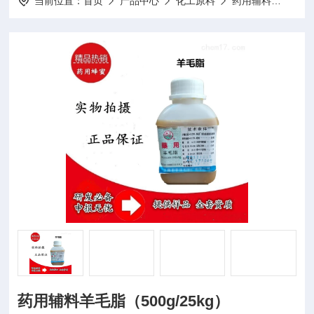
当前位置：
首页
产品中心
化工原料
药用辅料
Y00
药用辅料羊毛脂（500g/25kg）