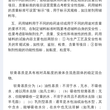
途径不同的制剂时，需根据临床用药要求制定相应的质量控制
项目。质量标准的项目设置需重点考察安全性指标。药用辅料
的质量标准可设置
标示
项，用于标示其规格，如注射剂用辅
“
”
料等。
五、药用辅料用于不同的给药途径或用于不同的用途对质量
的要求不同。在制定辅料标准时既要考虑辅料自身的安全性，
也要考虑影响制剂生产、质量、安全性和有效性的性质。药用
辅料的试验内容主要包括两部分：
与生产工艺及安全性有
①
关的常规试验，如性状、鉴别、检查、含量等项目；
影响
②
制剂性能的功能性指标，如黏度、粒度等。
软膏基质是具有相对高黏度的液体含混悬固体的稳定混合
物。
软膏基质分为（
）油性基质：不溶于水，无水、不吸收
a
水，难以用水去除（如凡士林）；（
）吸收性软膏基质：无
b
水，但能够吸收一定量的水，不溶于水而且不易用水去除（如
羊毛脂）；（
）乳剂型基质：通常是水包油或油包水型，其
c
中含水，能够吸收水分，在水中也无法溶解（如乳膏）；