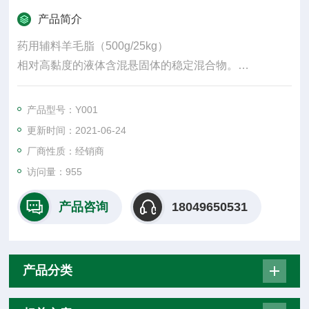
产品简介
药用辅料羊毛脂（500g/25kg）
相对高黏度的液体含混悬固体的稳定混合物。
软膏基质分为（a）油性基质：不溶于水，无水、不吸收
水，难以用水去除（如凡士林）；（b）吸收性软膏基
产品型号：Y001
质：无水，但能够吸收一定量的水，不溶于水而且不易
更新时间：2021-06-24
用水去除（如羊毛脂）；（c）乳剂型基质：通常是水包
厂商性质：经销商
油或油包水型，其中含水，能够吸收水分，在水中也无
访问量：955
法溶解（如乳膏）；（d）水溶性软膏基质：本身无水，
可以吸
产品咨询
18049650531
产品分类