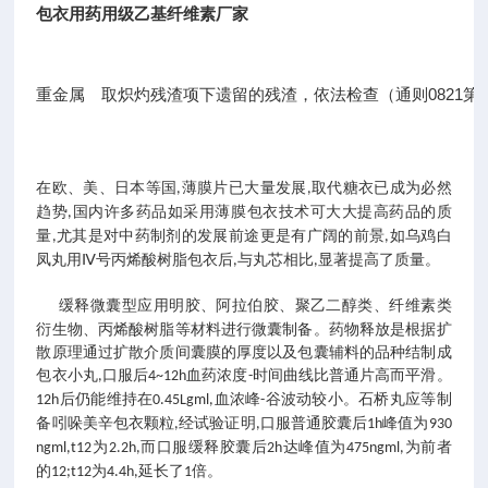
包衣用药用级乙基纤维素厂家
重金属　取炽灼残渣项下遗留的残渣，依法检查（通则0821第二
在欧、美、日本等国
薄膜片已大量发展
取代糖衣已成为必然
,
,
趋势
国内许多药品如采用薄膜包衣技术可大大提高药品的质
,
量
尤其是对中药制剂的发展前途更是有广阔的前景
如乌鸡白
,
,
凤丸用
号丙烯酸树脂包衣后
与丸芯相比
显著提高了质量。
Ⅳ
,
,
缓释微囊型应用明胶、阿拉伯胶、聚乙二醇类、纤维素类
衍生物、丙烯酸树脂等材料进行微囊制备。药物释放是根据扩
散原理通过扩散介质间囊膜的厚度以及包囊辅料的品种结制成
包衣小丸
口服后
血药浓度
时间曲线比普通片高而平滑。
,
4~12h
-
后仍能维持在
血浓峰
谷波动较小。石桥丸应等制
12h
0.45Lgml,
-
备吲哚美辛包衣颗粒
经试验证明
口服普通胶囊后
峰值为
,
,
1h
930
为
而口服缓释胶囊后
达峰值为
为前者
ngml,t12
2.2h,
2h
475ngml,
的
为
延长了
倍。
12;t12
4.4h,
1