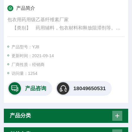
产品简介
包衣用药用级乙基纤维素厂家
【类别】 药用辅料，包衣材料和释放阻滞剂等。
在欧、美、日本等国,薄膜片已大量发展,取代糖衣已
成为必然趋势,国内许多药品如采用薄膜包衣技术可大大
产品型号：YJ8
提高药品的质量,尤其是对中药制剂的发展前途更是有广
更新时间：2021-09-14
阔的前景,如乌鸡白凤丸用Ⅳ号丙烯酸树脂包衣后,与丸芯
厂商性质：经销商
相比,显著提高了质量。
访问量：1254
产品咨询
18049650531
产品分类