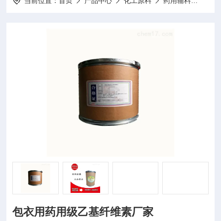
当前位置：
首页
产品中心
化工原料
药用辅料
YJ
包衣用药用级乙基纤维素厂家