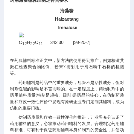
药用海藻糖标准制定符合要求
海藻糖
Haizaotang
Trehalose
　　C
H
O
      342.30        [99-20-7]                              
12
22
11
在药典辅料标准正文中，新方法的使用得到推广，例如核磁共
振在检查聚合物比例、粉末
衍射用于滑石粉中石棉的检测
X-
等。
药用辅料是药品中的重要成分，尽管不是活性成分，但对
制剂性能的影响是不言而喻的。在一定程度上，药物制剂中的
药用辅料质量
特别是规格、级别
是药品的核心，在仿制药质
(
)
量和疗效一致性评价中发现有原研企业专门定制其辅料，成为
仿制的重要门槛。
仿制药质量和疗效一致性评价的推进，让业界充分认识了
药用辅料的意义，必将推动药用辅料的发展。合理制定药用辅
料标准，可有利于保证药用辅料本身和制剂的安全性，并使功