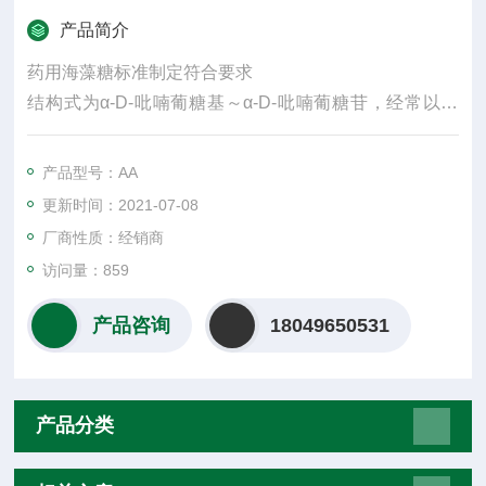
产品简介
药用海藻糖标准制定符合要求
结构式为α-D-吡喃葡糖基～α-D-吡喃葡糖苷，经常以二
水化合物存在，分子式为C12H22O11&amp;amp;amp;a
mp;amp;amp;amp;#183;2H2O。 [1]
产品型号：AA
海藻糖是一种典型应激代谢物，能够在高温、高寒、高
更新时间：2021-07-08
渗透压及干燥失水等恶劣环境条件下在细胞表面形成*的
厂商性质：经销商
保护膜，有效地保护生物分子结构不被破坏，从而维持
访问量：859
生命体的生命过程和生物特征。 [1]
产品咨询
18049650531
产品分类