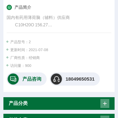
产品简介
国内有药用薄荷脑（辅料）供应商
C10H20O 156.27
[1490-04-6]或[89-78-1]
本品为L-1-甲基-4-异丙基环己醇-3，系自唇形
产品型号：2
2006年3月出台的《药用辅料生产质量管理规范》分
更新时间：2021-07-08
别在机构、人员和职责、厂房和设施、设备、物料、卫
厂商性质：经销商
生、验证、文件、生产管理、质量保证和质量控制、销
访问量：900
售、自检和改进等方面作了规定，供企业在生产过程中
参照执行。
产品咨询
18049650531
产品分类