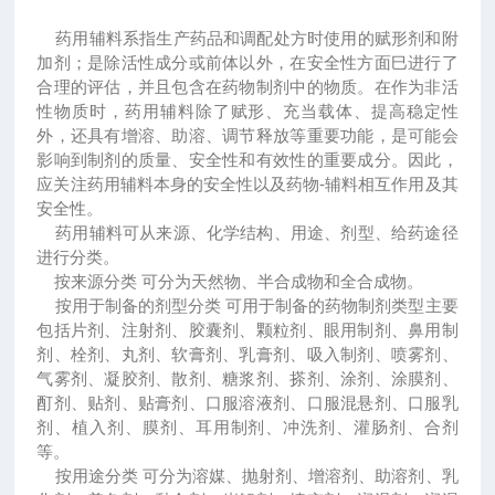
药用辅料系指生产药品和调配处方时使用的赋形剂和附
加剂；是除活性成分或前体以外，在安全性方面巳进行了
合理的评估，并且包含在药物制剂中的物质。在作为非活
性物质时，药用辅料除了赋形、充当载体、提高稳定性
外，还具有增溶、助溶、调节释放等重要功能，是可能会
影响到制剂的质量、安全性和有效性的重要成分。因此，
应关注药用辅料本身的安全性以及药物-辅料相互作用及其
安全性。
药用辅料可从来源、化学结构、用途、剂型、给药途径
进行分类。
按来源分类 可分为天然物、半合成物和全合成物。
按用于制备的剂型分类 可用于制备的药物制剂类型主要
包括片剂、注射剂、胶囊剂、颗粒剂、眼用制剂、鼻用制
剂、栓剂、丸剂、软膏剂、乳膏剂、吸入制剂、喷雾剂、
气雾剂、凝胶剂、散剂、糖浆剂、搽剂、涂剂、涂膜剂、
酊剂、贴剂、贴膏剂、口服溶液剂、口服混悬剂、口服乳
剂、植入剂、膜剂、耳用制剂、冲洗剂、灌肠剂、合剂
等。
按用途分类 可分为溶媒、抛射剂、增溶剂、助溶剂、乳