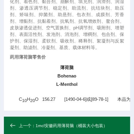
化剂、着色剂、黏合剂、崩解剂、填充剂、润滑剂、润湿
剂、渗透压调节剂、稳定剂、助流剂、抗结块剂、助压
剂、矫味剂、抑菌剂、助悬剂、包衣剂、成膜剂、芳香
剂、增黏剂、抗黏着剂、抗氧剂、抗氧增效剂、鳌合剂、
皮肤渗透促进剂、空气置换剂、pH调节剂、吸附剂、增塑
剂、表面活性剂、发泡剂、消泡剂、增稠剂、包合剂、保
护剂、保湿剂、柔软剂、吸收剂、稀释剂、絮凝剂与反絮
凝剂、助滤剂、冷凝剂、基质、载体材料等。
药用薄荷脑零售价
薄荷脑
Bohenao
L-Menthol
　　C
H
O   156.27　　[1490-04-6]或[89-78-1
10
20
上一个：
1mcl安徽药用薄荷脑（桶装大小包装）