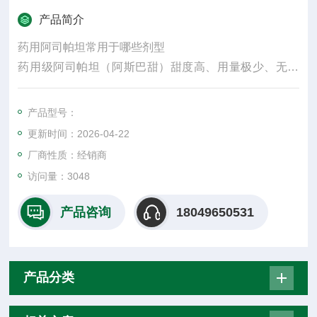
产品简介
药用阿司帕坦常用于哪些剂型
药用级阿司帕坦（阿斯巴甜）甜度高、用量极少、无糖
低热，主要用在对甜味要求高、又不能加太多糖的药品
里，是儿童药、无糖药、口崩 / 咀嚼片的标配矫味剂。
产品型号：
更新时间：2026-04-22
厂商性质：经销商
访问量：3048
产品咨询
18049650531
产品分类