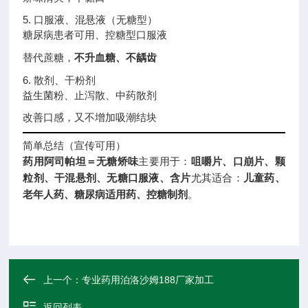
5. 口服液、混悬液（无糖型）
糖尿病患者可用、控糖型口服液
替代蔗糖，
不升血糖、不龋齿
6. 散剂、干粉剂
益生菌粉、止泻散、中药散剂
改善口感，又不增加吸潮结块
简单总结（宣传可用）
药用阿司帕坦＝无糖矫味
主要用于：
咀嚼片、口崩片、颗
粒剂、干混悬剂、无糖口服液、含片
尤其适合：
儿童药、
老年人药、糖尿病适用药、控糖制剂
。
上一个：
专业药用泊洛沙姆188厂家加工
返回列表