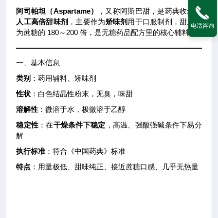
阿司帕坦（Aspartame）
，又称阿斯巴甜，是药典收录的
人工高倍甜味剂
，主要作为
矫味剂
用于口服制剂，甜度约
电话咨询
为蔗糖的 180～200 倍，是无糖药品配方里的核心辅料。
一、基本信息
类别
：药用辅料、矫味剂
性状
：白色结晶性粉末，无臭，味甜
溶解性
：微溶于水，极微溶于乙醇
稳定性
：在
干燥条件下稳定
，高温、强酸强碱条件下易分
解
执行标准
：符合《中国药典》标准
特点
：用量极低、甜味纯正、接近蔗糖口感、几乎无热量