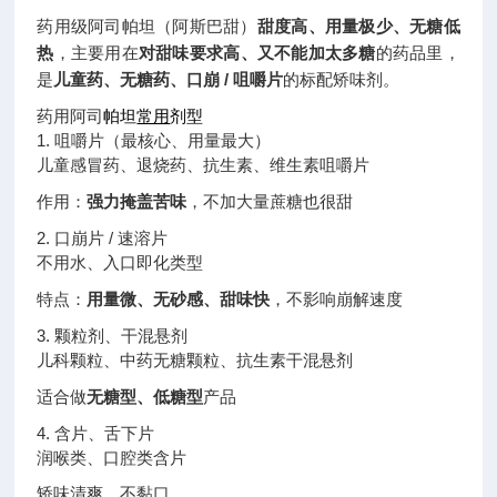
药用级阿司帕坦（阿斯巴甜）
甜度高、用量极少、无糖低
热
，主要用在
对甜味要求高、又不能加太多糖
的药品里，
是
儿童药、无糖药、口崩 / 咀嚼片
的标配矫味剂。
药用阿司
帕坦
常用
剂型
1. 咀嚼片（最核心、用量最大）
儿童感冒药、退烧药、抗生素、维生素咀嚼片
作用：
强力掩盖苦味
，不加大量蔗糖也很甜
2. 口崩片 / 速溶片
不用水、入口即化类型
特点：
用量微、无砂感、甜味快
，不影响崩解速度
3. 颗粒剂、干混悬剂
儿科颗粒、中药无糖颗粒、抗生素干混悬剂
适合做
无糖型、低糖型
产品
4. 含片、舌下片
润喉类、口腔类含片
矫味清爽，不黏口