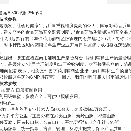
备案A 500g/瓶 25kg/桶
技术参数
题频发、社会对健康生活质量重视程度提高的今天，国家对药品质量控
，建立严格的食品药品安全监管制度，*食品药品质量标准和安全准
13年2月起执行的《加强药用辅料监督管理的有关规定》(以下简称
。对本行政区域内药用辅料生产企业开展日常监督，或根据在药品
。
还提出，要重点检查药用辅料生产是否符合《药用辅料生产质量管
产，是否建立*批号管理制度和出厂检验制度。对不接受检查的，药
理向记者表示，相关文件要求药用辅料企业按《药用辅料生产质量
只按照原料药的GMP进行管理。因此，我们也呼吁相关指南能尽快推
技术参数
丸 膏方 口服液制剂用
药用级蜂蜜，资质齐全，可供申报研发用。
原料保证。
基地，拥有各类专业技术人员800余人，饲养蜜蜂9万余群，
5万多平方公里（主要分布在武夷山脉，秦岭山脉，祁连山脉，
兴安岭，唐古拉山脉，长白山），基地实行“专业合作社+农户”
现场督导，统一指导，培训，管理，从源头把关，保证产品质量！