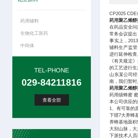
CP2025 CDE
药用聚乙烯醇
药用辅料
在药品安全问
生物化工医药
常务会议提出
事实上，20
中间体
辅料生产监管
进行延伸检查
《有关规定》
的工艺进行生
TEL-PHONE
山东某公司经
029-84211816
南，我们暂时
药用聚乙烯醇
药用级蜂蜜 蜜
查看全部
本公司供应的
1、有可靠的
下辖7大养蜂
养蜂基地面积
大别山脉，大
下派技术人员