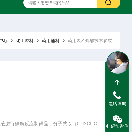
二甲硅油
药用甘露醇
药用羟苯丙酯
药用阿拉伯胶
中心
化工原料
药用辅料
药用聚乙烯醇技术参数
电话咨询
行醇解反应制得品，分子式以（CH2CHOH）n
扫码加微信
n代表平均聚合度，m/n应为0～0.35。本品的平均分子