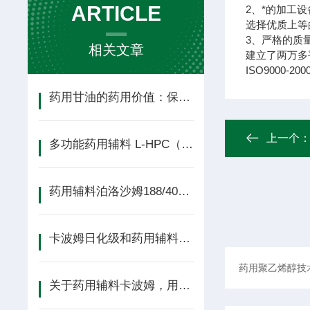
ARTICLE
2、*的加工设
选择优质上等
3、严格的质
相关文章
建立了两万多
ISO9000
药用甘油的药用价值：保湿、助溶还能促吸收
上一个
多功能药用辅料 L-HPC（低取代羟丙纤维素）选型与制剂应用技术详解
药用辅料泊洛沙姆188/407（德国巴斯夫）选购指南
卡波姆日化级和药用辅料ABC的型号对应表
关于药用辅料卡波姆，用户最关心的问题