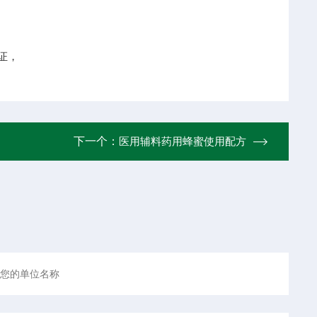
证，
下一个：
医用辅料药用蜂蜜使用配方