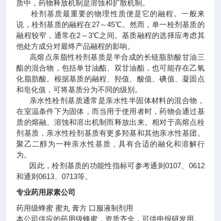
质中，药物释放机制是溶蚀和扩散机制。
栓剂基质最重要的物理性质便是它的融程。一般来
说，栓剂基质的融程在27～45℃。然而，单一栓剂基质的
融程较窄，通常在2～3℃之间。基质融程的选择应考虑其
他处方成分对最终产品融程的影响。
高熔点亲脂性栓剂基质是半合成的长链脂肪酸甘油三
酯的混合物，包括单甘油酯、双甘油酯，也可能存在乙氧
化脂肪酸。根据基质的融程、羟值、酸值、碘值、凝固点
和皂化值，可将基质分为不同的级别。
亲水性栓剂基质通常是亲水性半固体材料的混合物，
在室温条件下为固体，而当用于使用者时，药物会通过基
质的熔融、溶蚀和溶出机制而释放出来。相对于高熔点栓
剂基质，亲水性栓剂基质有更多羟基和其他亲水性基团。
聚乙二醇为一种亲水性基质，具有合适的融化和溶解行
为。
因此，栓剂基质的功能性指标可参考通则0107、0612
和通则0613、0713等。
专业药用尿素公司
药用级蜂蜜 蜜丸 膏方 口服液制剂用
本公司供应的药用级蜂蜜，资质齐全，可供申报研发用。