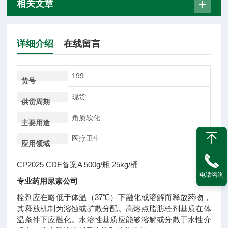
相关文章
详细介绍
在线留言
199
货号
现货
供货周期
角质软化
主要用途
医疗卫生
应用领域
CP2025 CDE备案A 500g/瓶 25kg/桶
电话咨询
专业药用尿素公司
栓剂应在略低于体温（37℃）下融化或溶解而释放药物，
其释放机制为溶蚀或扩散分配。高熔点脂肪栓剂基质在体
温条件下应融化。水溶性基质应能够溶解或分散于水性介