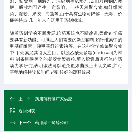
剂、粘合剂、崩解剂、润滑剂等赋形剂,它们对药物的溶
解、吸收均可产生一定影响。一些天然聚合物,如纤维素
类、淀粉、果胶、海藻等,由于具有生物可降解、无毒、价
廉等特点,几十年来广泛用于药剂领域。
随着药剂学的不断发展,给药系统也不断改进,因此迫切需
要具有新功能、可满足人们需要的新型辅料,如纤维素中的
甲基纤维素、羧甲基纤维素钠等。在这些化学修饰聚合物
中,甲壳素尤其引人注目。以脱乙酰壳多糖(chi-tosan)为材
料,制备吲哚美辛的凝胶骨架微粒,填入胶囊后进行体内药
动力学研究,表明该法可以避免血浓曲线上出现尖峰,并可
平稳地维持较长时间,起到较好的缓释效果。
上一个：
药用薄荷脑厂家供应
返回列表
下一个：
药用聚乙烯醇公司