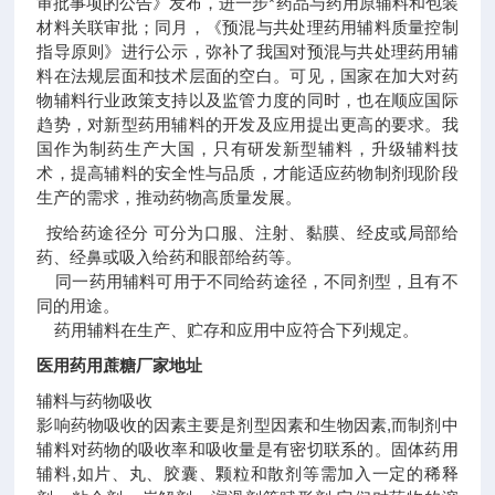
审批事项的公告》发布，进一步*药品与药用原辅料和包装
材料关联审批；同月，《预混与共处理药用辅料质量控制
指导原则》进行公示，弥补了我国对预混与共处理药用辅
料在法规层面和技术层面的空白。可见，国家在加大对药
物辅料行业政策支持以及监管力度的同时，也在顺应国际
趋势，对新型药用辅料的开发及应用提出更高的要求。我
国作为制药生产大国，只有研发新型辅料，升级辅料技
术，提高辅料的安全性与品质，才能适应药物制剂现阶段
生产的需求，推动药物高质量发展。
按给药途径分 可分为口服、注射、黏膜、经皮或局部给
药、经鼻或吸入给药和眼部给药等。
同一药用辅料可用于不同给药途径，不同剂型，且有不
同的用途。
药用辅料在生产、贮存和应用中应符合下列规定。
医用药用蔗糖厂家地址
辅料与药物吸收
影响药物吸收的因素主要是剂型因素和生物因素,而制剂中
辅料对药物的吸收率和吸收量是有密切联系的。固体药用
辅料,如片、丸、胶囊、颗粒和散剂等需加入一定的稀释