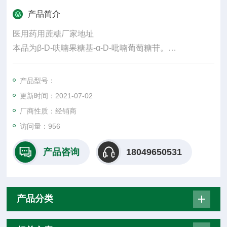
产品简介
医用药用蔗糖厂家地址
本品为β-D-呋喃果糖基-α-D-吡喃葡萄糖苷。
【性状】本品为无色结晶或白色结晶性的松散粉
末。
产品型号：
本品在水中极易溶解，在中微溶，在无水中几乎不
更新时间：2021-07-02
溶。
厂商性质：经销商
访问量：956
产品咨询
18049650531
产品分类