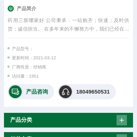
产品简介
药用三胺哪家好 公司秉承：一站购齐；快速；及时供
货；诚信担当。 在多年来的不懈努力中，我们已经在各
省市地区深度合作了很多药企，在供货质量方面，从未
出现过一宗质量不过关不合格的事件，因为我们知道诚
产品型号：
信担当才是现在B2B商业模式时代合作的基础乃至重中
更新时间：2021-03-12
之重，我们深信不疑诚信以及信任才是合作的基础。
厂商性质：经销商
访问量：1951
产品咨询
18049650531
产品分类