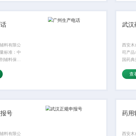
掺量：8较
水溶性
较高操作
低操作
温...
电话
武汉
辅料有限公
西安木
量标准：中
司产品
剂辅料保质
国药典
状：符合标准
期：2
查
品名字：主要
规格：
密度：300
成份：
掺量：8较
水溶性
较高操作
低操作
温...
申报号
药用
辅料有限公
西安木