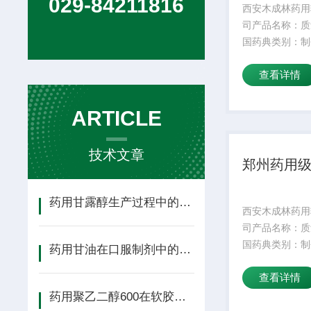
029-84211816
西安木成林药用
司产品名称：质
国药典类别：制
期：24外观性
查看详情
规格：25kg产
成份：颜色：白
水溶性：是适用
ARTICLE
低操作温度：5
温...
技术文章
郑州药用
药用甘露醇生产过程中的关键工艺参数（结晶/干燥）控制
西安木成林药用
司产品名称：质
国药典类别：制
药用甘油在口服制剂中的应用：增塑剂、保湿剂与溶剂角色
期：24外观性
查看详情
规格：25kg产
成份：颜色：白
药用聚乙二醇600在软胶囊基质中的应用优势解析