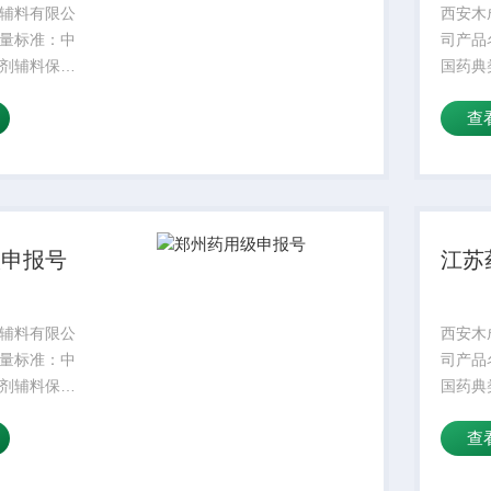
辅料有限公
西安木
量标准：中
司产品
剂辅料保质
国药典
状：符合标准
期：2
查
品名字：主要
规格：
密度：300
成份：
掺量：8较
水溶性
较高操作
低操作
温...
级申报号
江苏
辅料有限公
西安木
量标准：中
司产品
剂辅料保质
国药典
状：符合标准
期：2
查
品名字：主要
规格：
密度：300
成份：