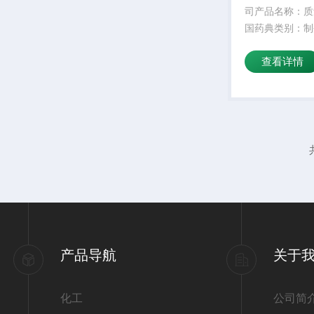
司产品名称：质
国药典类别：制
期：24外观性
查看详情
规格：25kg产
成份：颜色：白
水溶性：是适用
低操作温度：5
温...
产品导航
关于
化工
公司简