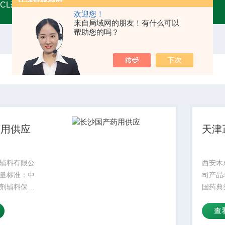
MCL药用甘油
A45555药用级辅料壳聚糖 增稠剂类别
药用
欢迎您！
来自局域网的朋友！有什么可以
帮助您的吗？
药用供应
天津
辅料有限公
西安木
量标准：中
司产品
剂辅料保质
国药典
状：符合标准
期：2
查
品名字：主要
规格：
密度：300
成份：