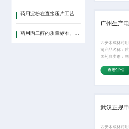
水溶性：是适用
低操作温度：5
药用淀粉在直接压片工艺中的常见问题与解决方案
温...
广州生产
药用丙二醇的质量标准、制剂应用及管控技术要点
西安木成林药用
司产品名称：质
国药典类别：制
期：24外观性
查看详情
规格：25kg产
成份：颜色：白
水溶性：是适用
低操作温度：5
温...
武汉正规
西安木成林药用