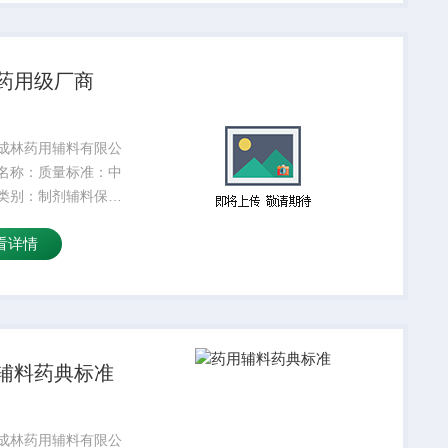
：是适用掺量：8较
温度：5较高操作
药用级厂商
成林药用辅料有限公
名称：质量标准：中
类别：制剂辅料保质
4外观性状：符合标准
看详情
25kg产品名字：主要
颜色：白密度：300
：是适用掺量：8较
温度：5较高操作
辅料药典标准
成林药用辅料有限公