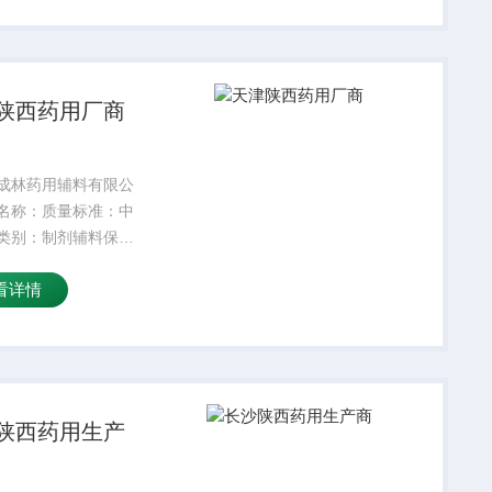
：是适用掺量：8较
温度：5较高操作
陕西药用厂商
成林药用辅料有限公
名称：质量标准：中
类别：制剂辅料保质
4外观性状：符合标准
看详情
25kg产品名字：主要
颜色：白密度：300
：是适用掺量：8较
温度：5较高操作
陕西药用生产