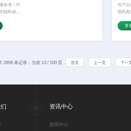
量标准：中
司产品
剂辅料保质
国药典
状：符合标准
期：2
查
品名字：主要
规格：
密度：300
成份：
掺量：8较
水溶性
较高操作
低操作
温...
共 2898 条记录，当前 13 / 100 页
首页
上一页
下一
我们
资讯中心
介
新闻中心