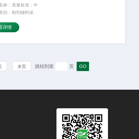
名称：质量标准：中
类别：制剂辅料保质
4外观性状：符合标准
看详情
25kg产品名字：主要
颜色：白密度：300
：是适用掺量：8较
温度：5较高操作
跳转到第
页
页
末页