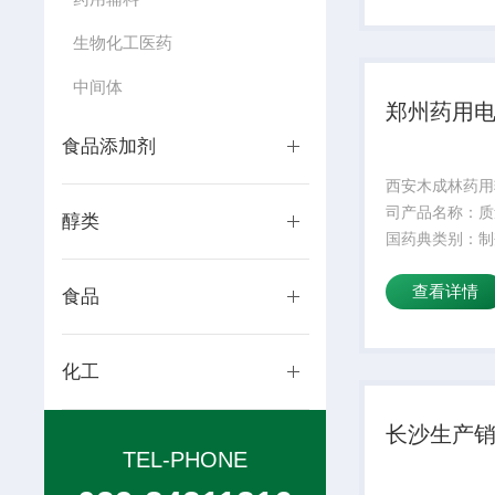
水溶性：是适用
生物化工医药
低操作温度：5
温...
中间体
郑州药用
食品添加剂
西安木成林药用
司产品名称：质
醇类
国药典类别：制
期：24外观性
查看详情
规格：25kg产
食品
成份：颜色：白
水溶性：是适用
化工
低操作温度：5
温...
长沙生产
TEL-PHONE