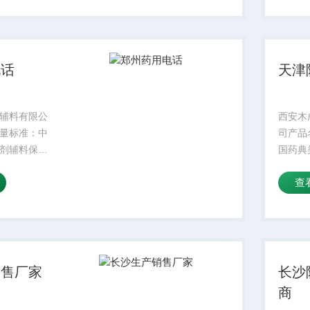
掺量：8较
水溶性
较高操作
低操作
温...
电话
天津
辅料有限公
西安木
量标准：中
司产品
剂辅料保质
国药典
状：符合标准
期：2
查
品名字：主要
规格：
密度：300
成份：
掺量：8较
水溶性
较高操作
低操作
温...
销售厂家
长沙
商