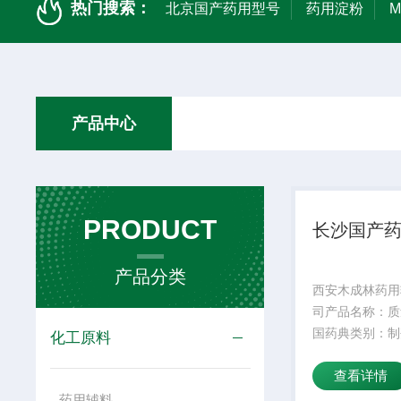
热门搜索：
北京国产药用型号
药用淀粉
产品中心
PRODUCT
长沙国产
产品分类
西安木成林药用
司产品名称：质
国药典类别：制
化工原料
期：24外观性
查看详情
规格：25kg产
成份：颜色：白
药用辅料