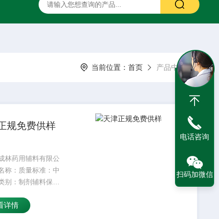
二甲硅油
药用甘露醇
药用羟苯丙酯
药用阿拉伯胶
当前位置：
首页
产品中心
正规免费供样
电话咨询
成林药用辅料有限公
名称：质量标准：中
扫码加微信
类别：制剂辅料保质
4外观性状：符合标准
看详情
25kg产品名字：主要
颜色：白密度：300