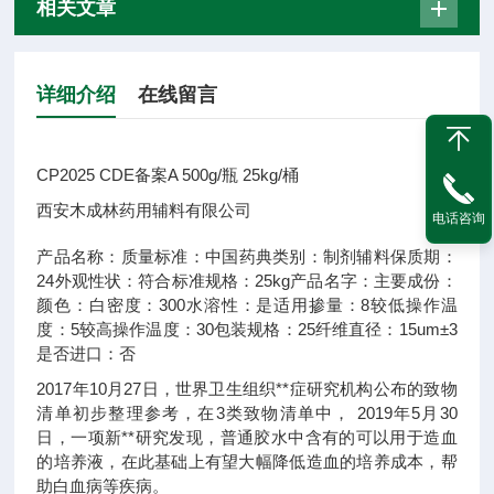
相关文章
详细介绍
在线留言
CP2025 CDE备案A 500g/瓶 25kg/桶
西安木成林药用辅料有限公司
电话咨询
产品名称：
质量标准：
中国药典
类别：
制剂辅料
保质期：
24
外观性状：
符合标准
规格：
25kg
产品名字：
主要成份：
颜色：
白
密度：
300
水溶性：
是
适用掺量：
8
较低操作温
度：
5
较高操作温度：
30
包装规格：
25
纤维直径：
15um±3
是否进口：
否
2017年10月27日，世界卫生组织**症研究机构公布的致物
清单初步整理参考，在3类致物清单中， 2019年5月30
日，一项新**研究发现，普通胶水中含有的可以用于造血
的培养液，在此基础上有望大幅降低造血的培养成本，帮
助白血病等疾病。