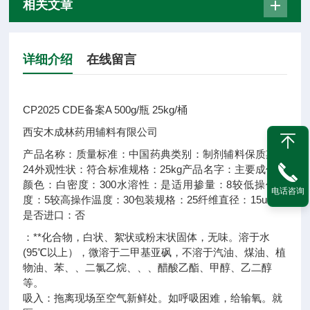
相关文章
详细介绍
在线留言
CP2025 CDE备案A 500g/瓶 25kg/桶
西安木成林药用辅料有限公司
产品名称：
质量标准：
中国药典
类别：
制剂辅料
保质期：
24
外观性状：
符合标准
规格：
25kg
产品名字：
主要成份：
颜色：
白
密度：
300
水溶性：
是
适用掺量：
8
较低操作温
电话咨询
度：
5
较高操作温度：
30
包装规格：
25
纤维直径：
15um±3
是否进口：
否
：**化合物，白状、絮状或粉末状固体，无味。溶于水
(95℃以上），微溶于二甲基亚砜，不溶于汽油、煤油、植
物油、苯、、二氯乙烷、、、醋酸乙酯、甲醇、乙二醇
等。
吸入：拖离现场至空气新鲜处。如呼吸困难，给输氧。就