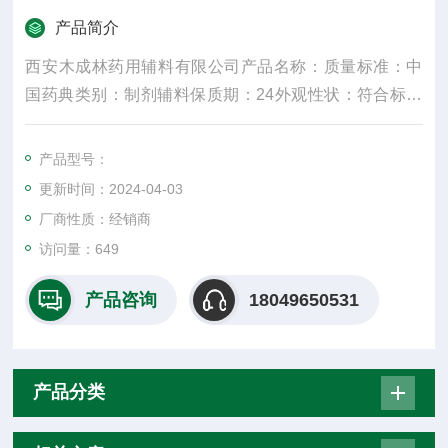
产品简介
西安木成林药用辅料有限公司产品名称：质量标准：中
国药典类别：制剂辅料保质期：24外观性状：符合标准
规格：25kg产品名字：主要成份：颜色：白密度：300
水溶性：是适用掺量：8较低操作温度：5较高操作温
产品型号：
度：30包装规格：25纤维直径：15um±3是否进口：
更新时间：2024-04-03
否：**化合物，白状、絮状或粉末状固体，无味
厂商性质：经销商
访问量：649
产品咨询
18049650531
产品分类