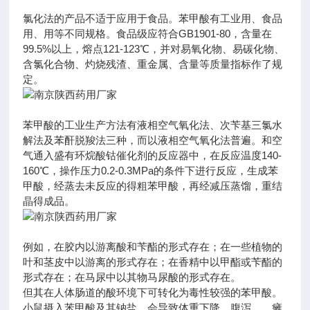
氯化法的产品不适于应用于食品。苯甲酸有工业用、食品
用、用等不同规格。食品级应符合GB1901-80，含量在
99.5%以上，熔点121-123℃，并对易氧化物、易碳化物、
含氯化合物、灼烧残渣、重金属、含量等质量指标作了规
定。
苯甲酸的工业生产方法有液相空气氧化法、次苄基三氯水
解法及苯酐脱羧法三种，而以液相空气氧化法普遍。和空
气通入盛有环烷酸钴催化剂的反应器中，在反应温度140-
160℃，操作压力0.2-0.3MPa的条件下进行反应，生成苯
甲酸，经蒸去未反应的得粗苯甲酸，再经减压蒸馏，重结
晶得成品。
例如，在胶内以游离酸和苄酯的形式存在；在一些植物的
叶和茎皮中以游离的形式存在；在香精中以甲酯或苄酯的
形式存在；在马尿中以其物马尿酸的形式存在。
但其在人体肠道的酸环境下可转化为毒性较强的苯甲酸。
小鼠摄入苯甲酸及其钠盐，会导致体重下降、腹泻、、瘫