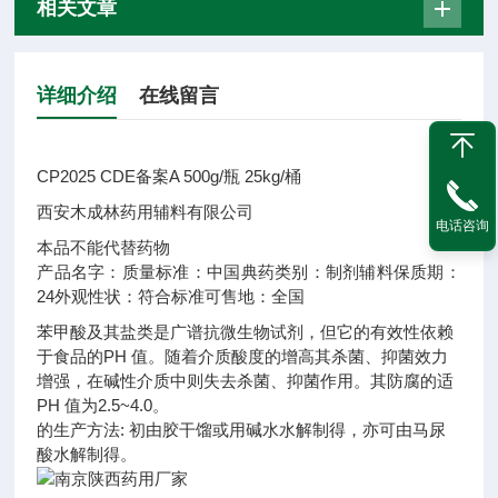
相关文章
详细介绍
在线留言
CP2025 CDE备案A 500g/瓶 25kg/桶
西安木成林药用辅料有限公司
电话咨询
本品不能代替药物
产品名字：
质量标准：
中国典药
类别：
制剂辅料
保质期：
24
外观性状：
符合标准
可售地：
全国
苯甲酸及其盐类是广谱抗微生物试剂，但它的有效性依赖
于食品的PH 值。随着介质酸度的增高其杀菌、抑菌效力
增强，在碱性介质中则失去杀菌、抑菌作用。其防腐的适
PH 值为2.5~4.0。
的生产方法: 初由胶干馏或用碱水水解制得，亦可由马尿
酸水解制得。