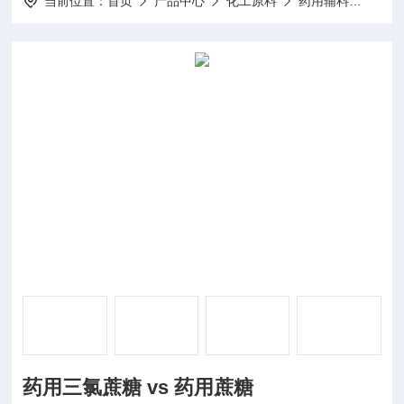
当前位置：
首页
产品中心
化工原料
药用辅料
药用三
药用三氯蔗糖 vs 药用蔗糖