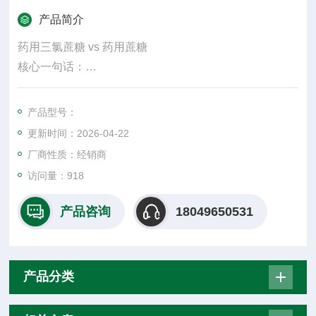
产品简介
药用三氯蔗糖 vs 药用蔗糖
核心一句话：
三氯蔗糖＝高倍无糖甜味剂（几乎不加体积）；蔗糖＝
填充 + 矫味 + 成型的基础辅料（占比大、含糖）
产品型号：
更新时间：2026-04-22
厂商性质：经销商
访问量：918
产品咨询
18049650531
产品分类