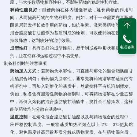
应，与大多数药物相容性好，不影响药物的稳定性和疗效。
释药性能良好
：能使药物在体内缓慢释放，延长药物的作用时
间，从而提高药物的生物利用度。例如，对于一些需要在直肠或
阴道局部发挥长效作用的药物，如抗生素、激素类药物等，使用
混合脂肪酸甘油酯作为基质制成的栓剂，可以使药物在数小时内
持续释放，达到较好的治疗效果。
电话咨询
成型性好
：具有良好的成型性能，易于制成各种形状和规格的栓
剂，且在储存和运输过程中不易变形。
制备栓剂时的注意事项
药物加入方式
：若药物为水溶性，可直接与熔化的混合脂肪酸甘
油酯混合均匀；若药物为脂溶性，通常先将药物溶解在适量的有
机溶剂中，再加入到熔化的基质中，然后搅拌至有机溶剂挥发。
例如，制备含有脂溶性药物的栓剂时，可将药物溶解在少量乙醇
中，再倒入熔化的混合脂肪酸甘油酯中，搅拌至乙醇挥发，这样
能使药物均匀分散在基质中。
温度控制
：在熔化混合脂肪酸甘油酯以及与药物混合的过程中，
应严格控制温度。一般将基质加热至熔点以上 2℃ - 3℃使其熔
化，避免温度过高导致基质分解或药物变质。在与药物混合后，