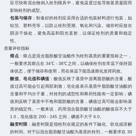
应尽快将混合物倒入栓剂模具中，避免温度过低导致基质凝固而
影响栓剂的成型。
包装与储存
：制备好的栓剂应采用合适的包装材料进行包装，如
铝箔、塑料壳等，以防止栓剂受潮、氧化和污染。储存时应放在
阴凉干燥处，避免高温和阳光直射，以保证栓剂的质量和稳定
性。
质量评价指标
熔点
：熔点是混合脂肪酸甘油酯作为栓剂基质的重要指标之一，
一般要求其熔点在 34℃ - 38℃之间，以确保栓剂在常温下保持固
体状态，便于储存和使用，而在体温下能迅速熔化发挥药效。
酸值、皂化值和碘值
：酸值反映了基质中游离脂肪酸的含量，酸
值过高可能会引起局部刺激；皂化值表示基质中脂肪酸甘油酯的
含量和平均分子量，对栓剂的成型性和释药性能有一定影响；碘
值则反映了基质中不饱和脂肪酸的含量，碘值过高可能会影响基
质的稳定性。一般来说，药用混合脂肪酸甘油酯的酸值应不大于
1.0，皂化值在 200 - 245 之间，碘值不大于 6.0。
融变时限
：融变时限是指栓剂在规定的条件下融化、软化或溶解
的时间。对于以混合脂肪酸甘油酯为基质的栓剂，一般要求在 30