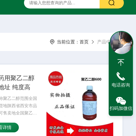
二甲硅油
药用甘露醇
药用羟苯丙酯
药用阿拉伯胶
当前位置：
首页
产品中心
药用聚乙二醇
电话咨询
地址 纯度高
称聚乙二醇范围全国
货地陕西省西安市品
扫码加微信
可售卖地全国聚乙二
用于多种药物制剂，
看详情
局部用制剂、眼用制
服和直肠用制剂