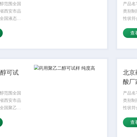
醇范围全国
产品名
省西安市品
类别制
全国液态级
性状符合
透明、无色
31-4
查
微有异臭
环保增
含量≥
为白色
味，味微
二醇可试
北京
酸厂
醇范围全国
产品名
省西安市品
类别制
全国聚乙二
性状符合
的加聚物
31-4
查
环保增
含量≥