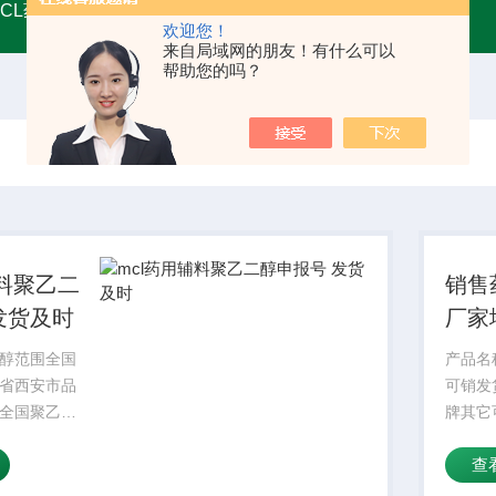
MCL药用甘油
A45555药用级辅料壳聚糖 增稠剂类别
药用
欢迎您！
来自局域网的朋友！有什么可以
帮助您的吗？
辅料聚乙二
销售
发货及时
厂家
醇范围全国
产品名
省西安市品
可销发
全国聚乙二
牌其它
药物制剂，
醇广泛
查
剂、眼用制
如剂、
用制剂
剂、口