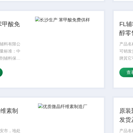
为白色
味，味微
苯甲酸免
FL
醇零
溶性
辅料有限公
产品名
量标准：中
可销发
剂辅料保质
牌其它
状：符合标准
醇产品
查
31-4分子式：
苦，具
功能：环保增塑
与许多
增塑剂含量：
溶性
纤维素制
原装
发货
安市，地处
产品名