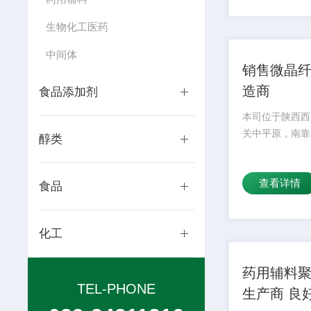
生物化工医药
中间体
销售微晶
造商
食品添加剂
本司位于陕西西
关中平原，南靠
醇类
查看详情
食品
化工
药用辅料
TEL-PHONE
生产商 良