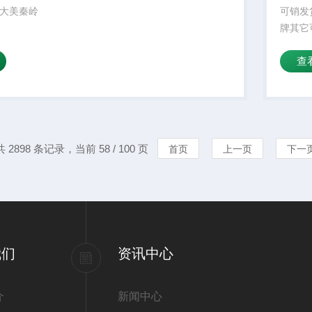
大美秦岭
可销发
牌其它
别的聚
查
或淡黏
共 2898 条记录，当前 58 / 100 页
首页
上一页
下一
我们
资讯中心
介
新闻中心