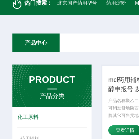
热门搜索：
北京国产药用型号
药用淀粉
产品中心
PRODUCT
mcl药用
醇申报号 
产品分类
产品名称聚乙二
可销发货地陕西
牌其它可售卖地
化工原料
醇广泛用于多种
查看详情
如剂、局部用制
剂、口服和直肠
药用辅料