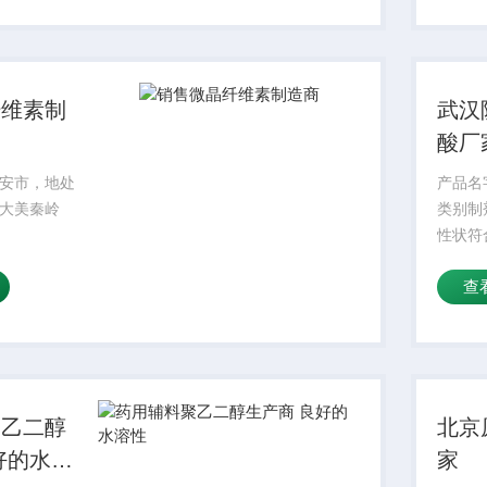
纤维素制
武汉
酸厂
安市，地处
产品名
大美秦岭
类别制
性状符合
31-4
查
环保增
含量≥
性较大
内，干扰
聚乙二醇
北京
好的水溶
家