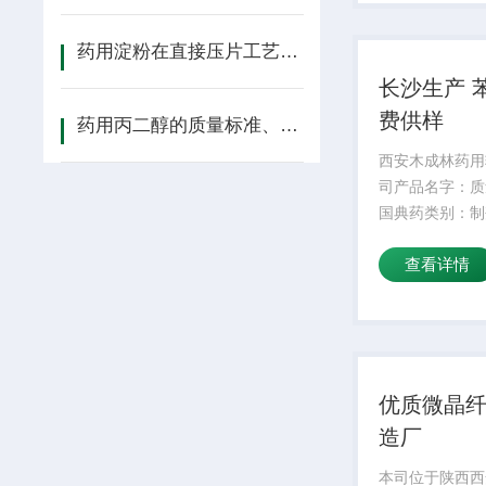
药用淀粉在直接压片工艺中的常见问题与解决方案
长沙生产 
费供样
药用丙二醇的质量标准、制剂应用及管控技术要点
西安木成林药用
司产品名字：质
国典药类别：制
期：24外观性
查看详情
cas：27138-
C20H22O5
剂类型：DOA
≥99%可...
优质微晶
造厂
本司位于陕西西