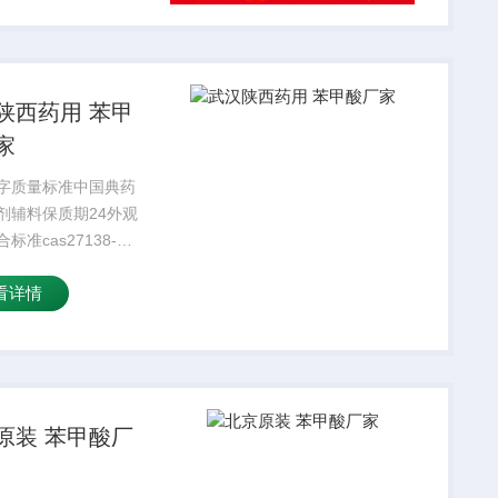
陕西药用 苯甲
家
字质量标准中国典药
剂辅料保质期24外观
标准cas27138-
分子式C20H22O5功能
看详情
塑剂类型DOA增塑剂
99%可售地全国亲油
，易穿透进入细胞体
的...
原装 苯甲酸厂