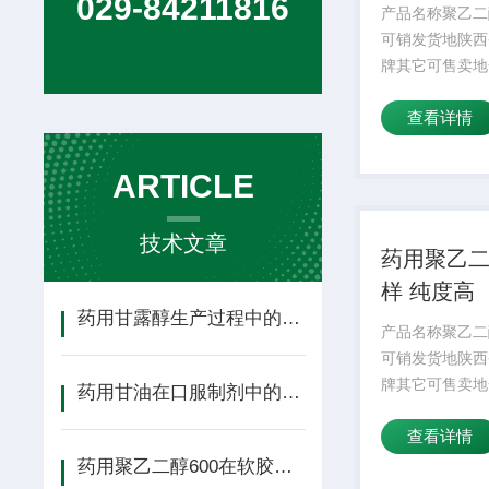
029-84211816
性
产品名称聚乙二
可销发货地陕西
牌其它可售卖地
别的聚乙二醇是
查看详情
或淡黏性液体，
ARTICLE
技术文章
药用聚乙
样 纯度高
药用甘露醇生产过程中的关键工艺参数（结晶/干燥）控制
产品名称聚乙二
可销发货地陕西
牌其它可售卖地
药用甘油在口服制剂中的应用：增塑剂、保湿剂与溶剂角色
醇环氧乙烷与水
查看详情
药用聚乙二醇600在软胶囊基质中的应用优势解析