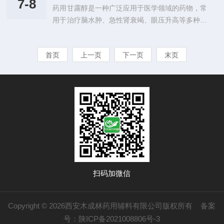
注原料的纯度，它的原料需符合药用级标准，杂质
7-8
药用甘露醇是一种广泛应用于医学领域的药物，常
评估。因此，在选择药物辅料时，应综合考虑其安
含量需严格控制在规定范围内，例如重金属、...
用于治疗脑水肿、急性肾衰竭、眼压升高等多种疾
全性、效果以及适应症，确保药物的疗效和安全性
病。作为一种渗透性利尿剂，甘露醇能够通过提高
达到最佳平衡。一、安全性特点药用大豆磷脂（S
血液中的渗透压，帮助清除体内多余的水分。然
oyLecithin）是一种由大豆中提取的天然磷脂质。
首页
上一页
下一页
末页
而，尽管甘露醇在临床上具有显著疗效，使用时仍
作为一种重要的天然乳化剂，它广泛应用于药物、
需谨慎，尤其是在患者的身体状况较为复杂时。
食品、化妆品等多个行业中。磷脂...
一、药用甘露醇的副作用1.电解质紊乱甘露醇通过
促进体内水分的排出，可能导致体内的电解质平衡
紊乱。特别是钠、钾、氯等离子的浓度可能出现异
常，严重时可能引起低钠血症或低钾血症。这些电
解质失衡会对心脏和神经系统造成负面影响，出...
扫码加微信
Copyright © 2026西安木成林药用辅料有限公司版权所有
备案
号：陕ICP备2021008806号-3