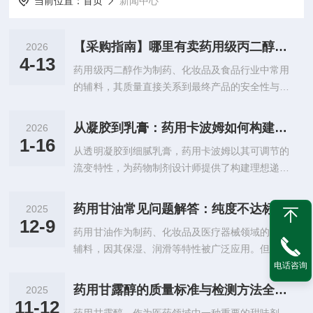
当前位置：
首页
新闻中心
【采购指南】哪里有卖药用级丙二醇？正规渠道与资质查验方法
2026
4-13
药用级丙二醇作为制药、化妆品及食品行业中常用
的辅料，其质量直接关系到最终产品的安全性与稳
定性。因此，选择一家可靠的供应商至关重要。本
文将为您介绍如何通过正规渠道采购药用级丙二
从凝胶到乳膏：药用卡波姆如何构建理想的流变体系？
2026
醇，并以西安木成林药用辅料有限公司为例，详细
1-16
从透明凝胶到细腻乳膏，药用卡波姆以其可调节的
说明资质查验方法及产品特点。一、为什么选择药
流变特性，为药物制剂设计师提供了构建理想递送
用级丙二醇？根据《中国药典》标准，药用级丙二
系统的有力工具。通过精确控制中和程度、浓度选
醇（1，2-丙二醇）为无色澄清的黏稠液体，可与
择和辅料搭配，卡波姆能够创造出满足特定治疗需
水、乙醇任意混溶。其含量不得少于98.5%，相对
药用甘油常见问题解答：纯度不达标、结块怎么办？
2025
求、稳定且使用舒适的药物载体，持续推动着局部
密度在25℃时为1.035～1.037，折光率为1.431～
12-9
药用甘油作为制药、化妆品及医疗器械领域的重要
给药制剂的发展与创新。卡波姆的流变学特性药用
1.433。该产品广...
辅料，因其保湿、润滑等特性被广泛应用。但在实
卡波姆是交联的聚丙烯酸聚合物，其分子链上含有
际使用或储存中，常遇到“纯度不达标”“结块”等问
电话咨询
大量羧酸基团。当这些基团在碱性条件下离子化
题，不仅影响产品质量，还可能引发安全隐患。本
时，分子链因静电排斥而伸展，形成三维网络结
药用甘露醇的质量标准与检测方法全解读
2025
文针对这两类问题逐一解析原因及解决方案，助力
构，从而产生显著的增稠和凝胶化作用。这种独特
11-12