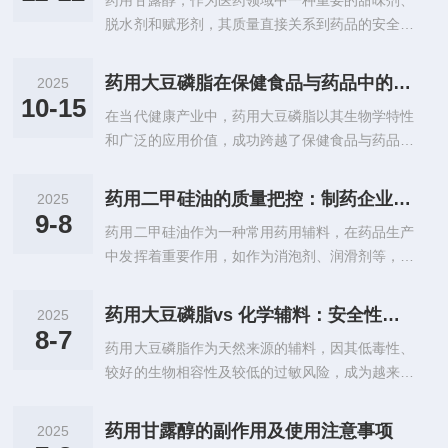
药用甘露醇，作为医药领域中一种重要的甜味剂、
使用者科学应对。一、纯度不达标：警惕来源与储
的结构使卡波姆能够：1.提供可控的粘度范围：...
脱水剂和赋形剂，其质量直接关系到药品的安全性
存风险​药用甘油的纯度通常以“化学纯（C
和有效性。因此，对药用甘露醇的质量标准和检测
P）”或“药用级（USP/EP标准）”划分，需符合
方法进行深入解读，对于保障药品质量具有重要意
《中国药典》或相关国际标准（如含量≥99.
药用大豆磷脂在保健食品与药品中的双重角色
2025
义。一、质量标准药用甘露醇的质量标准主要包括
0%）。若出现纯度不达标，常见原因有三：其
10-15
在当代健康产业中，药用大豆磷脂以其生物学特性
以下几个方面：1.性状：应为白色结晶性粉末，无
一，原料或生产工艺缺陷。部分非正规厂家...
和广泛的应用价值，成功跨越了保健食品与药品的
臭，味甜。2.鉴别：通过化学反应或光谱分析等方
界限，成为少数同时在这两个领域扮演重要角色的
法，确认样品为甘露醇。3.检查：•酸碱度：甘露
天然物质之一。这种双重身份不仅体现其功能多样
醇溶液应呈中性或微碱性。•溶液的澄清度与颜
药用二甲硅油的质量把控：制药企业的选择标准
2025
性，更折射出现代健康理念从治疗向预防的深刻转
色：溶液应澄清无色或几乎无色。•氯化物、硫酸
9-8
药用二甲硅油作为一种常用药用辅料，在药品生产
变。药用大豆磷脂是从大豆中精炼提取的磷脂类复
盐、钙盐等杂质：这些杂质的含量应控制...
中发挥着重要作用，如作为消泡剂、润滑剂等，其
合物，主要活性成分为磷脂酰胆碱。作为生命的基
质量直接关系到药品的安全性、有效性和稳定性。
础物质，磷脂是构成细胞膜的主要组分，参与细胞
对于制药企业而言，建立科学、严格的药用二甲硅
识别、能量代谢和信息传递等关键生理过程。正是
药用大豆磷脂vs 化学辅料：安全性对比解析
2025
油选择标准，是做好质量把控的关键环节。从原料
这种基础而核心的生物学角色，奠定其在不同应用
8-7
药用大豆磷脂作为天然来源的辅料，因其低毒性、
源头来看，优质的原料是保障产品质量的基础。制
领域发挥作用的共同基石。在保健食品领域，...
较好的生物相容性及较低的过敏风险，成为越来越
药企业在选择时，应优先考察原料供应商的资质与
多药物配方中的选择。而化学辅料虽然能够满足特
信誉，选择具备合法生产资质、通过相关质量管理
定的药物需求，但其可能带来的过敏反应、毒性风
体系认证（如GMP认证）的供应商。同时，要关
药用甘露醇的副作用及使用注意事项
2025
险以及生物相容性差等问题，仍需要在使用时谨慎