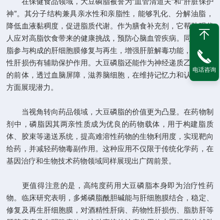
在保健食品领域，大豆磷脂被誉为“血管清道夫”和“肝脏保护
神”。其分子结构兼具亲水性和亲脂性，能够乳化、分解油脂，
降低血液黏稠度，促进脂质代谢。作为膳食补充剂，它帮助现代
人应对高脂饮食带来的健康挑战，预防心脑血管疾病。同时，磷
脂参与构成的肝细胞膜修复与再生，增强肝脏解毒功能，对化学
性肝损伤有辅助保护作用。大豆磷脂还能作为神经递质乙酰胆碱
电话咨询
的前体，透过血脑屏障，滋养脑细胞，在维持记忆力和认知功能
方面展现潜力。
当视角转向药品领域，大豆磷脂的价值更为凸显。在药物制
剂中，磷脂因其两亲性质成为优良的药物载体，用于构建脂质
体、胶束等递送系统，提高难溶性药物的生物利用度，实现靶向
给药，并减轻药物毒副作用。这种应用不仅限于传统化学药，在
基因治疗和生物技术药物领域同样展现出广阔前景。
更值得注意的是，高纯度药用大豆磷脂本身即为治疗性药
物。临床研究表明，多烯磷脂酰胆碱能与肝细胞膜结合，稳定、
修复及再生肝细胞膜，对酒精性肝病、药物性肝损伤、脂肪肝等