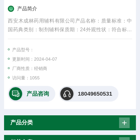
产品简介
西安木成林药用辅料有限公司产品名称：质量标准：中
国药典类别：制剂辅料保质期：24外观性状：符合标准
规格：25kg产品名字：主要成份：颜色：白密度：300
水溶性：是适用掺量：8较低操作温度：5较高操作温
产品型号：
度：30包装规格：25纤维直径：15um±3是否进口：
更新时间：2024-04-07
否：**化合物，白状、絮状或粉末状固体，无味
厂商性质：经销商
访问量：1055
产品咨询
18049650531
产品分类