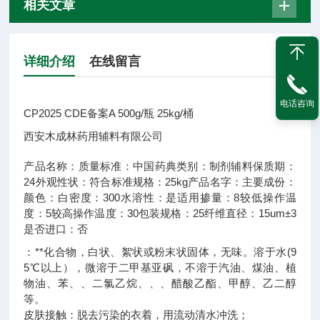
相关文章
详细介绍
在线留言
电话咨询
CP2025 CDE备案A 500g/瓶 25kg/桶
西安木成林药用辅料有限公司
产品名称：
质量标准：
中国药典
类别：
制剂辅料
保质期：
24
外观性状：
符合标准
规格：
25kg
产品名字：
主要成份：
颜色：
白
密度：
300
水溶性：
是
适用掺量：
8
较低操作温
度：
5
较高操作温度：
30
包装规格：
25
纤维直径：
15um±3
是否进口：
否
：**化合物，白状、絮状或粉末状固体，无味。溶于水(9
5℃以上），微溶于二甲基亚砜，不溶于汽油、煤油、植
物油、苯、、二氯乙烷、、、醋酸乙酯、甲醇、乙二醇
等。
皮肤接触：脱去污染的衣着，用流动清水冲洗；