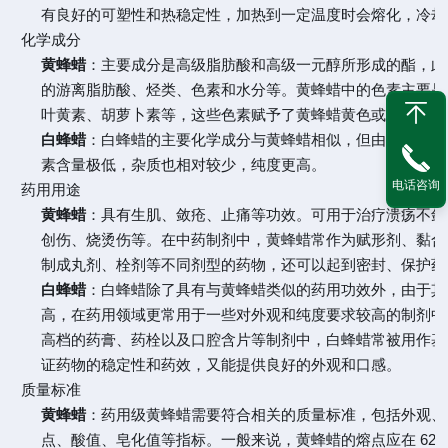
有良好的可塑性和热稳定性，加热到一定温度时会熔化，冷却
化学成分
黄蜂蜡
：主要成分是高级脂肪酸和高级一元醇所形成的酯，此
的游离脂肪酸、烃类、色素和水分等。黄蜂蜡中的色素主要是
叶黄素、胡萝卜素等，这些色素赋予了黄蜂蜡黄色或棕色的外
白蜂蜡
：白蜂蜡的主要化学成分与黄蜂蜡相似，但由于经过了
素含量极低，杂质也相对较少，纯度更高。
电话咨询
药用用途
黄蜂蜡
：具有生肌、敛疮、止痛等功效。可用于治疗溃疡不敛
创伤、烧烫伤等。在中药制剂中，黄蜂蜡常作为赋形剂、黏合
制成丸剂、栓剂等不同剂型的药物，还可以起到密封、保护药
白蜂蜡
：白蜂蜡除了具有与黄蜂蜡类似的药用功效外，由于其
高，在药用领域更常用于一些对外观和纯度要求较高的制剂中
高档的药膏、药栓以及口腔含片等制剂中，白蜂蜡常被用作基
证药物的稳定性和药效，又能提供良好的外观和口感。
质量标准
黄蜂蜡
：药用级黄蜂蜡需要符合相关的质量标准，包括外观、
点、酸值、皂化值等指标。一般来说，黄蜂蜡的熔点应在 62 -