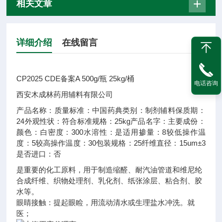
相关文章
详细介绍
在线留言
CP2025 CDE备案A 500g/瓶 25kg/桶
电话咨询
西安木成林药用辅料有限公司
产品名称：
质量标准：
中国药典
类别：
制剂辅料
保质期：
24
外观性状：
符合标准
规格：
25kg
产品名字：
主要成份：
颜色：
白
密度：
300
水溶性：
是
适用掺量：
8
较低操作温
度：
5
较高操作温度：
30
包装规格：
25
纤维直径：
15um±3
是否进口：
否
是重要的化工原料，用于制造缩醛、耐汽油管道和维尼纶
合成纤维、织物处理剂、乳化剂、纸张涂层、粘合剂、胶
水等。
眼睛接触：提起眼睑，用流动清水或生理盐水冲洗。就
医；