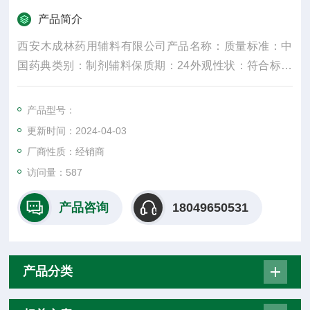
产品简介
西安木成林药用辅料有限公司产品名称：质量标准：中
国药典类别：制剂辅料保质期：24外观性状：符合标准
规格：25kg产品名字：主要成份：颜色：白密度：300
水溶性：是适用掺量：8较低操作温度：5较高操作温
产品型号：
度：30包装规格：25纤维直径：15um±3是否进口：否
更新时间：2024-04-03
是重要的化工原料
厂商性质：经销商
访问量：587
产品咨询
18049650531
产品分类