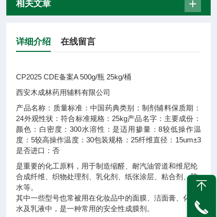
相关文章
详细介绍
在线留言
CP2025 CDE备案A 500g/瓶 25kg/桶
西安木成林药用辅料有限公司
产品名称：
质量标准：
中国药典
类别：
制剂辅料
保质期：
24
外观性状：
符合标准
规格：
25kg
产品名字：
主要成份：
颜色：
白
密度：
300
水溶性：
是
适用掺量：
8
较低操作温
度：
5
较高操作温度：
30
包装规格：
25
纤维直径：
15um±3
是否进口：
否
是重要的化工原料，用于制造缩醛、耐汽油管道和维尼纶
合成纤维、织物处理剂、乳化剂、纸张涂层、粘合剂、胶
水等。
其中一些型号也常被用在化妆品中的面膜、洁面膏、化妆
水及乳液中，是一种常用的安全性成膜剂。