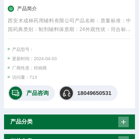
产品简介
西安木成林药用辅料有限公司产品名称：质量标准：中
国药典类别：制剂辅料保质期：24外观性状：符合标准
规格：25kg产品名字：主要成份：颜色：白密度：300
水溶性：是适用掺量：8较低操作温度：5较高操作温
产品型号：
度：30包装规格：25纤维直径：15um±3是否进口：否
更新时间：2024-04-03
是重要的化工原料
厂商性质：经销商
访问量：713
产品咨询
18049650531
产品分类