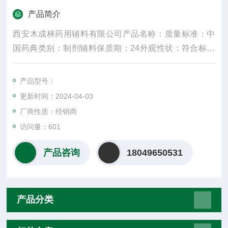
产品简介
西安木成林药用辅料有限公司产品名称：质量标准：中
国药典类别：制剂辅料保质期：24外观性状：符合标准
规格：25kg产品名字：主要成份：颜色：白密度：300
水溶性：是适用掺量：8较低操作温度：5较高操作温
产品型号：
度：30包装规格：25纤维直径：15um±3是否进口：否
更新时间：2024-04-03
是重要的化工原料
厂商性质：经销商
访问量：601
产品咨询
18049650531
产品分类