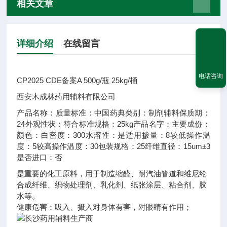
相关文章
详细介绍
在线留言
电话咨询
CP2025 CDE备案A 500g/瓶 25kg/桶
西安木成林药用辅料有限公司
产品名称：
质量标准：
中国药典
类别：
制剂辅料
保质期：
24
外观性状：
符合标准
规格：
25kg
产品名字：
主要成份：
颜色：
白
密度：
300
水溶性：
是
适用掺量：
8
较低操作温
度：
5
较高操作温度：
30
包装规格：
25
纤维直径：
15um±3
是否进口：
否
是重要的化工原料，用于制造缩醛、耐汽油管道和维尼纶
合成纤维、织物处理剂、乳化剂、纸张涂层、粘合剂、胶
水等。
健康危害：吸入、摄入对身体有害，对眼睛有作用；