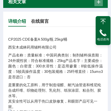
相关文章
详细介绍
在线留言
CP2025 CDE备案A 500g/瓶 25kg/桶
电话咨询
西安木成林药用辅料有限公司
产品名称：
质量标准：
中国药典
类别：
制剂辅料
保质期：
24
外观性状：
符合标准
规格：
25kg
产品名字：
主要成份：
颜色：
白
密度：
300
水溶性：
是
适用掺量：
8
较低操作温
度：
5
较高操作温度：
30
包装规格：
25
纤维直径：
15um±3
是否进口：
否
是重要的化工原料，用于制造缩醛、耐汽油管道和维尼纶
合成纤维、织物处理剂、乳化剂、纸张涂层、粘合剂、胶
水等。
其安全性可以从用于伤口皮肤修复，和眼部产品可见一
斑。