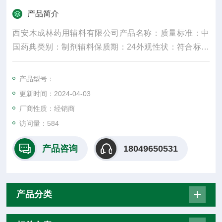
产品简介
西安木成林药用辅料有限公司产品名称：质量标准：中
国药典类别：制剂辅料保质期：24外观性状：符合标准
规格：25kg产品名字：主要成份：颜色：白密度：300
水溶性：是适用掺量：8较低操作温度：5较高操作温
产品型号：
度：30包装规格：25纤维直径：15um±3是否进口：否
更新时间：2024-04-03
是重要的化工原料
厂商性质：经销商
访问量：584
产品咨询
18049650531
产品分类