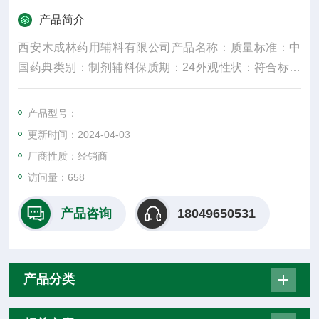
产品简介
西安木成林药用辅料有限公司产品名称：质量标准：中
国药典类别：制剂辅料保质期：24外观性状：符合标准
规格：25kg产品名字：主要成份：颜色：白密度：300
水溶性：是适用掺量：8较低操作温度：5较高操作温
产品型号：
度：30包装规格：25纤维直径：15um±3是否进口：否
更新时间：2024-04-03
是重要的化工原料
厂商性质：经销商
访问量：658
产品咨询
18049650531
产品分类