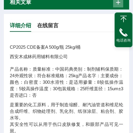
相关文章
详细介绍
在线留言
电话咨询
CP2025 CDE备案A 500g/瓶 25kg/桶
西安木成林药用辅料有限公司
产品名称：
质量标准：
中国药典
类别：
制剂辅料
保质期：
24
外观性状：
符合标准
规格：
25kg
产品名字：
主要成份：
颜色：
白
密度：
300
水溶性：
是
适用掺量：
8
较低操作温
度：
5
较高操作温度：
30
包装规格：
25
纤维直径：
15um±3
是否进口：
否
是重要的化工原料，用于制造缩醛、耐汽油管道和维尼纶
合成纤维、织物处理剂、乳化剂、纸张涂层、粘合剂、胶
水等。
其安全性可以从用于伤口皮肤修复，和眼部产品可见一
斑。