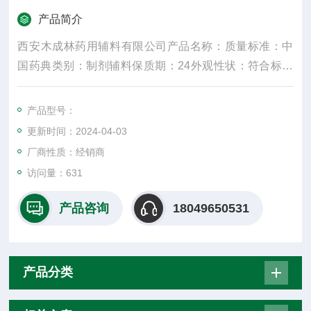
产品简介
西安木成林药用辅料有限公司产品名称：质量标准：中
国药典类别：制剂辅料保质期：24外观性状：符合标准
规格：25kg产品名字：主要成份：颜色：白密度：300
水溶性：是适用掺量：8较低操作温度：5较高操作温
产品型号：
度：30包装规格：25纤维直径：15um±3是否进口：否
更新时间：2024-04-03
是重要的化工原料
厂商性质：经销商
访问量：631
产品咨询
18049650531
产品分类