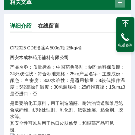
相关文章
详细介绍
在线留言
电话咨询
CP2025 CDE备案A 500g/瓶 25kg/桶
西安木成林药用辅料有限公司
产品名称：
质量标准：
中国药典
类别：
制剂辅料
保质期：
24
外观性状：
符合标准
规格：
25kg
产品名字：
主要成份：
颜色：
白
密度：
300
水溶性：
是
适用掺量：
8
较低操作温
度：
5
较高操作温度：
30
包装规格：
25
纤维直径：
15um±3
是否进口：
否
是重要的化工原料，用于制造缩醛、耐汽油管道和维尼纶
合成纤维、织物处理剂、乳化剂、纸张涂层、粘合剂、胶
水等。
其安全性可以从用于伤口皮肤修复，和眼部产品可见一
斑。