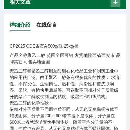
相关文章
详细介绍
在线留言
CP2025 CDE备案A 500g/瓶 25kg/桶
产品名称
聚乙二醇
范围
全国可销
发货地
陕西省西安市
品
牌
其它
可售卖地
全国
聚乙二醇和聚乙二醇脂肪酸酯在化妆品工业和制药工业中
的应用很广泛。由于聚乙二醇兼有很多优良的性质： 水溶
性、不挥发性、生理惰性、温和性、润滑性和使皮肤润
湿、柔软、有愉快用后感等。可选取不同相对分子质量级
分的聚乙二醇改变制品的粘度、吸湿性和组织结构。
聚乙二醇的化学性状：
依相对分子质量不同而性质不同，从无色无臭黏稠液体至
蜡状固体。分子量200～600者常温下是液体，分子量在
600以上者就逐渐变为半固体状，随着平均分子量的不
同，性质也有差异。从无色无臭粘稠液体至蜡状固体。随