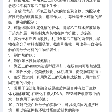
1、眼镜用液。利用聚乙二醇水溶液的粘度对剪切速率较
敏感和不易在聚乙二醇上生长；
2、合成润滑药。环氧乙烷与水的缩合聚合物。为配制水
溶性药物的软膏基质，也可作为、、等难溶于水药物的溶
媒，供液的配制；
3、药物缓释和固定化酶的载体。将聚乙二醇水溶液涂敷
于药丸外层，可控制丸内药物在体内扩散，以提高。
4、高分子材料表面改性。利用含聚乙二醇的两亲性共聚
物在高分子材料表面吸附、截留和接枝，可改善与血液接
触的高分子材料的生物相容性；
5、制作烷醇膜；
6、制作亲水性抗聚氨酯；
7、聚乙二醇4000为渗透型缓泻剂，在肠腔内可增加渗透
压，吸收水分，使粪便软化、体积增加，促使肠蠕动而；
8、假牙固定剂。利用聚乙二醇无毒和成胶性，用作假牙
固定剂的组分；
9、常用于促进细胞融合或原生质体融合并有助于生物
体 (如酵母菌) 在转化中摄入DNA。PEG可吸收溶液中的
水，故也用于浓缩溶液；
10、在研究蛋白质分子的实验中，可以模拟体内拥挤环
境，用以验证拥挤环境对蛋白质结构的影响