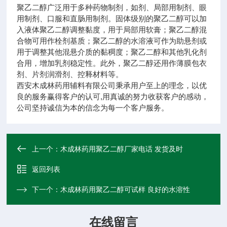
聚乙二醇广泛用于多种药物制剂，如剂、局部用制剂、眼
用制剂、口服和直肠用制剂。固体级别的聚乙二醇可以加
入液体聚乙二醇调整黏度，用于局部用软膏；聚乙二醇混
合物可用作栓剂基质；聚乙二醇的水溶液可作为助悬剂或
用于调整其他混悬介质的黏稠度；聚乙二醇和其他乳化剂
合用，增加乳剂稳定性。此外，聚乙二醇还用作薄膜包衣
剂、片剂润滑剂、控释材料等。
西安木成林药用辅料有限公司秉承用户至上的理念，以优
良的服务赢得客户的认可,用真诚的努力收获客户的感动，
公司坚持诚信为本的信念为每一个客户服务。
上一个：
木成林药用聚乙二醇厂家电话 发货及时
返回列表
下一个：
木成林药用聚乙二醇可试样 良好的水溶性
在线留言