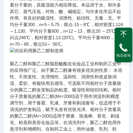
着分子量的，其吸湿能力相应降低。本品溶于水、和许多
其它。蒸气压低，对热、酸、碱稳定。与许多化学品不起
作用。有良好的吸湿性、润滑性、粘结性。无毒，无。平
均分子量300，n=5～5.75，熔点-15～8℃，相对密度1.124
～1.130。平均分子量600，n=12～13，熔点20 ～25℃，
闪点246℃，相对密度1.13 (20℃)。平均分子量4000，
n=70～85，熔点53～ 56℃。
电话咨询
聚乙二醇和聚乙二醇脂肪酸酯在化妆品工业和制药工业中
的应用很广泛。由于聚乙二醇兼有很多优良的性质： 水溶
性、不挥发性、生理惰性、温和性、润滑性和使皮肤润
湿、柔软、有愉快用后感等。可选取不同相对分子质量级
分的聚乙二醇改变制品的粘度、吸湿性和组织结构。相对
分子质量低的聚乙二醇(Mr<2000)适于用作润湿剂和稠度
调节剂，用于膏霜、乳液、牙膏和剃须膏等，也适用于不
清洗的护发制品，赋予头发有丝状光泽。相对分子质量高
的聚乙二醇(Mr>2000)适用于唇膏、除臭棒、香皂、剃须
皂、粉底和美容化妆品等。在清洗剂中，聚乙二醇也用作
悬浮剂和增稠剂。在制药工业上，用作油膏、乳剂、软