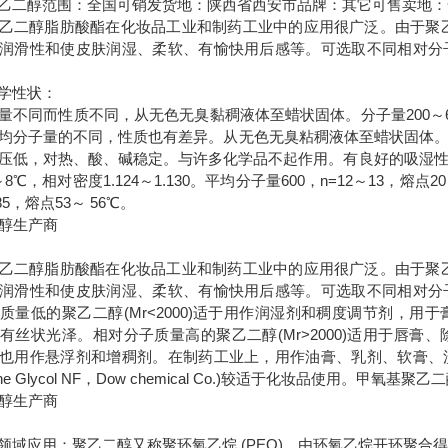
乙二醇
范围：
全国可销
发货地：
陕西省西安市
品牌：
其它
可售卖地：
乙二醇脂肪酸酯在化妆品工业和制药工业中的应用很广泛。由于聚
润滑性和使皮肤润湿、柔软、有愉快用后感等。可选取不同相对分
学性状：
量不同而性质不同，从无色无臭黏稠液体至蜡状固体。分子量200～6
均分子量的不同，性质也有差异。从无色无臭粘稠液体至蜡状固体
压低，对热、酸、碱稳定。与许多化学品不起作用。有良好的吸湿性、润
～8℃，相对密度1.124～1.130。平均分子量600，n=12～13，熔点2
～85，熔点53～ 56℃。
乙二醇脂肪酸酯在化妆品工业和制药工业中的应用很广泛。由于聚
润滑性和使皮肤润湿、柔软、有愉快用后感等。可选取不同相对分
质量低的聚乙二醇(Mr<2000)适于用作润湿剂和稠度调节剂，
有丝状光泽。相对分子质量高的聚乙二醇(Mr>2000)适用于唇
也用作悬浮剂和增稠剂。在制药工业上，用作油膏、乳剂、软膏、
hylene Glycol NF，Dow chemical Co.)较适于化妆品使用
领域应用：聚乙二醇又称聚环氧乙烷 (PEO)。由环氧乙烷开环聚