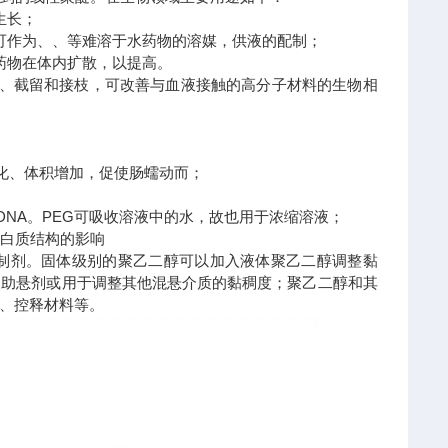
生长；
可作为、、等难溶于水药物的溶媒，供液的配制；
药物在体内扩散，以提高。
附、截留和接枝，可改善与血液接触的高分子材料的生物相
软化、体积增加，促使肠蠕动而；
DNA。PEG可吸收溶液中的水，故也用于浓缩溶液；
蛋白质结构的影响
制剂。固体级别的聚乙二醇可以加入液体聚乙二醇调整黏
为助悬剂或用于调整其他混悬介质的黏稠度；聚乙二醇和其
、控释材料等。