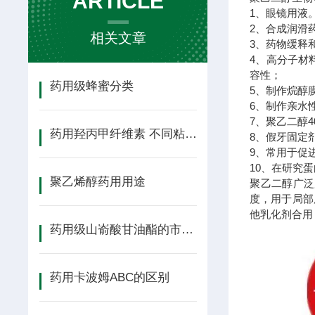
ARTICLE
1、眼镜用液
2、合成润滑
相关文章
3、药物缓释
4、高分子材
容性；
药用级蜂蜜分类
5、制作烷醇
6、制作亲水
7、聚乙二醇
药用羟丙甲纤维素 不同粘度如何选择
8、假牙固定
9、常用于促
10、在研究
聚乙烯醇药用用途
聚乙二醇广泛
度，用于局部
他乳化剂合用
药用级山嵛酸甘油酯的市场前景如何？
药用卡波姆ABC的区别