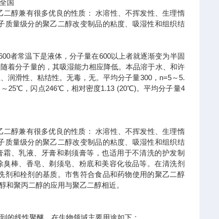
全国
乙二醇兼有很多优良的性质： 水溶性、不挥发性、生理惰
子质量级分的聚乙二醇改变制品的粘度、吸湿性和组织结
00者常温下是液体，分子量在600以上者就逐渐变为半固
。随着分子量的，其吸湿能力相应降低。本品溶于水、和许
滑性、粘结性。无毒，无。平均分子量300，n=5～5.
0 ～25℃，闪点246℃，相对密度1.13 (20℃)。平均分子量4
乙二醇兼有很多优良的性质： 水溶性、不挥发性、生理惰
子质量级分的聚乙二醇改变制品的粘度、吸湿性和组织结
用于膏霜、乳液、牙膏和剃须膏等，也适用于不清洗的护发制
膏、除臭棒、香皂、剃须皂、粉底和美容化妆品等。在清洗剂
洗剂和栓剂的基质。市售符合食品和药物使用的聚乙二醇
。甲氧基聚乙二醇和聚丙二醇的应用与聚乙二醇相近。
合得到的线性聚醚。在生物领域主要用途如下：