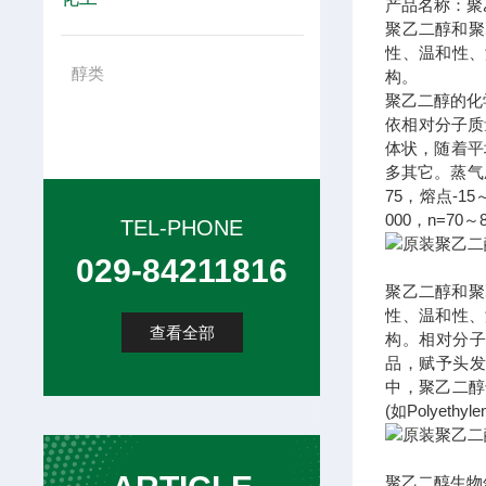
产品名称：
聚
聚乙二醇和聚
性、温和性、
醇类
构。
聚乙二醇的化
依相对分子质
体状，随着平
多其它。蒸气
75，熔点-15
000，n=70
TEL-PHONE
029-84211816
聚乙二醇和聚
性、温和性、
查看全部
构。相对分子
品，赋予头发
中，聚乙二醇
(如Polyet
聚乙二醇生物