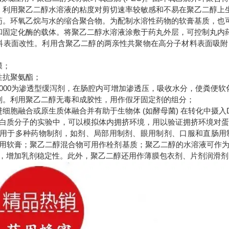
。利用聚乙二醇水溶液的粘度对剪切速率较敏感和不易在聚乙二醇上
药。环氧乙烷与水的缩合聚合物。为配制水溶性药物的软膏基质，也
和固定化酶的载体。将聚乙二醇水溶液涂敷于药丸外层，可控制丸内
料表面改性。利用含聚乙二醇的两亲性共聚物在高分子材料表面吸
膜；
性抗聚氨酯；
4000为渗透型缓泻剂，在肠腔内可增加渗透压，吸收水分，使粪便
剂。利用聚乙二醇无毒和成胶性，用作假牙固定剂的组分；
进细胞融合或原生质体融合并有助于生物体 (如酵母菌) 在转化中摄入
蛋白质分子的实验中，可以模拟体内拥挤环境，用以验证拥挤环境对
用于多种药物制剂，如剂、局部用制剂、眼用制剂、口服和直肠用
用软膏；聚乙二醇混合物可用作栓剂基质；聚乙二醇的水溶液可作
，增加乳剂稳定性。此外，聚乙二醇还用作薄膜包衣剂、片剂润滑剂