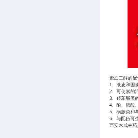
聚乙二醇的配
1、液态和固
2、可使素的
3、羟苯酯类
4、酚、鞣酸
5、磺胺类和
6、与配伍可
西安木成林药