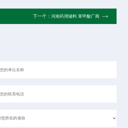
下一个：
河南药用辅料 苯甲酸厂商