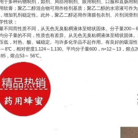
用于多种药物制剂，如剂、局部用制剂、眼用制剂、口服和直肠用制
用软膏；聚乙二醇混合物可用作栓剂基质；聚乙二醇的水溶液可作为
，增加乳剂稳定性。此外，聚乙二醇还用作薄膜包衣剂、片剂润滑剂
学性状：
量不同而性质不同，从无色无臭黏稠液体至蜡状固体。分子量200～6
均分子量的不同，性质也有差异。从无色无臭粘稠液体至蜡状固体。
压低，对热、酸、碱稳定。与许多化学品不起作用。有良好的吸湿性、
15～8℃，相对密度1.124～1.130。平均分子量600，n=12～13，熔点
～85，熔点53～ 56℃。