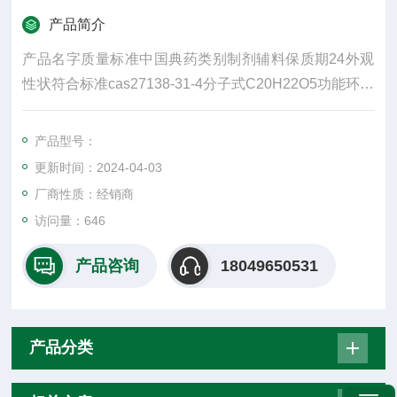
产品简介
产品名字质量标准中国典药类别制剂辅料保质期24外观
性状符合标准cas27138-31-4分子式C20H22O5功能环保
增塑剂类型DOA增塑剂含量≥99%可售地全国大多为白色
颗粒，无臭或微带气味，味微甜，有收敛性；用于酱油
产品型号：
中，要在加热杀菌工序中添加
更新时间：2024-04-03
厂商性质：经销商
访问量：646
产品咨询
18049650531
产品分类