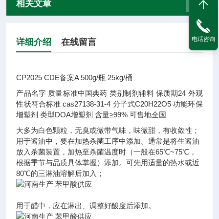
相关文章
电话咨询
详细介绍
在线留言
CP2025 CDE备案A 500g/瓶 25kg/桶
产品名字
质量标准
中国典药
类别
制剂辅料
保质期
24
外观
性状
符合标准
cas
27138-31-4
分子式
C20H22O5
功能
环保
增塑剂
类型
DOA增塑剂
含量
≥99%
可售地
全国
大多为白色颗粒，无臭或微带气味，味微甜，有收敛性；
用于酱油中，要在加热杀菌工序中添加。通常是将生酱油
放入杀菌装置，加热至杀菌温度时（一般在65℃~75℃，
根据季节与品质具体掌握）添加。可先用适量的热水或近
80℃的三淋油溶解后加入；
用于醋中，应在淋出、调整好酸度后添加。