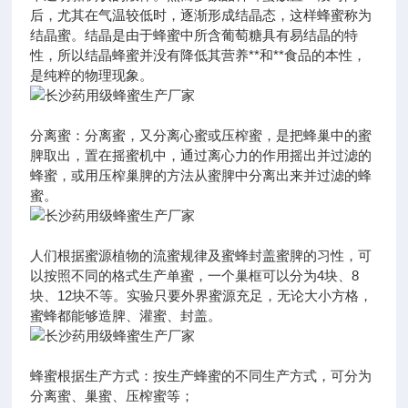
后，尤其在气温较低时，逐渐形成结晶态，这样蜂蜜称为
结晶蜜。结晶是由于蜂蜜中所含葡萄糖具有易结晶的特
性，所以结晶蜂蜜并没有降低其营养**和**食品的本性，
是纯粹的物理现象。
分离蜜：分离蜜，又分离心蜜或压榨蜜，是把蜂巢中的蜜
脾取出，置在摇蜜机中，通过离心力的作用摇出并过滤的
蜂蜜，或用压榨巢脾的方法从蜜脾中分离出来并过滤的蜂
蜜。
人们根据蜜源植物的流蜜规律及蜜蜂封盖蜜脾的习性，可
以按照不同的格式生产单蜜，一个巢框可以分为4块、8
块、12块不等。实验只要外界蜜源充足，无论大小方格，
蜜蜂都能够造脾、灌蜜、封盖。
蜂蜜根据生产方式：按生产蜂蜜的不同生产方式，可分为
分离蜜、巢蜜、压榨蜜等；