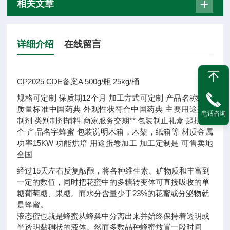
相关文章
详细介绍
在线留言
CP2025 CDE备案A 500g/瓶 25kg/桶
规格
可定制
保质期
12个月
加工方式
可定制
产品名称
蜂蜜
质量标准
中国药典
外观性状
符合中国药典
主要用途
蜜丸
电话咨询
制剂
类别
制剂辅料
商家服务
交期**
包装
制止礼盒
起批量
1
个
产品名字
蜂蜜
包装说明
木箱，木架，纸箱等
材质
金属
功率
15KW
功能
烘培
用途
蛋卷加工
加工定制
是
可售卖地
全国
经过15天左右反复酝酿，将各种维生素、矿物质和丰富到
一定的数值，同时把花蜜中的多糖转变体可直接吸收的单
糖葡萄糖、果糖。而水分含量少于23%的花蜜或分泌物就
是蜂蜜。
液态蜜也就是蜂蜜从蜂巢中分离出来并始终保持着透明或
半透明黏稠状的液体。然而多数品种蜂蜜放置一段时间