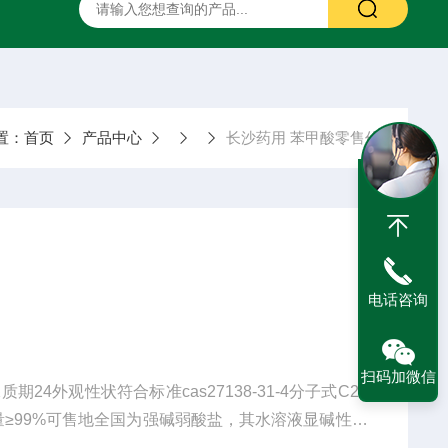
二甲硅油
药用甘露醇
药用羟苯丙酯
药用阿拉伯胶
置：
首页
产品中心
长沙药用 苯甲酸零售价
电话咨询
扫码加微信
4外观性状符合标准cas27138-31-4分子式C20
含量≥99%可售地全国为强碱弱酸盐，其水溶液显碱性，