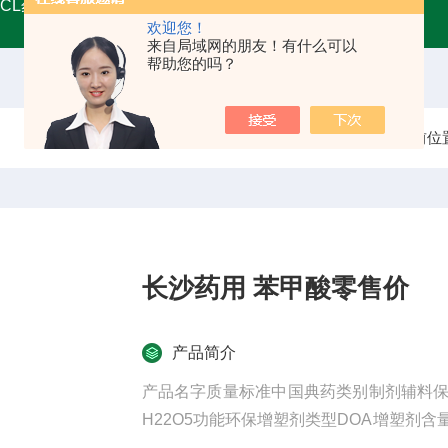
MCL药用甘油
A45555药用级辅料壳聚糖 增稠剂类别
药用
欢迎您！
来自局域网的朋友！有什么可以
帮助您的吗？
当前位
长沙药用 苯甲酸零售价
产品简介
产品名字质量标准中国典药类别制剂辅料保质期2
H22O5功能环保增塑剂类型DOA增塑剂
pH等于8