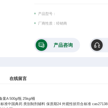
产品型号：
厂商性质：经销商
产品咨询
在线留言
备案A 500g/瓶 25kg/桶
量标准
中国典药
类别
制剂辅料
保质期
24
外观性状
符合标准
cas
27138