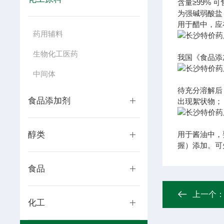
含量
≥99%
可
为强碱弱酸盐
用于醋中，应
药用辅料
生物化工医药
我国《食品添加
中间体
待充分溶解后
食品添加剂
出现絮状物；
醇类
用于酱油中，
握）添加。可
食品
上一个
化工