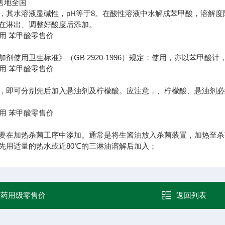
售地
全国
，其水溶液显碱性，pH等于8。在酸性溶液中水解成苯甲酸，溶解度
在淋出、调整好酸度后添加。
剂使用卫生标准》（GB 2920-1996）规定：使用，亦以苯甲酸计
，即可分别先后加入悬浊剂及柠檬酸。应注意，、柠檬酸、悬浊剂必
要在加热杀菌工序中添加。通常是将生酱油放入杀菌装置，加热至杀菌
先用适量的热水或近80℃的三淋油溶解后加入；
：
药用级零售价
返回列表