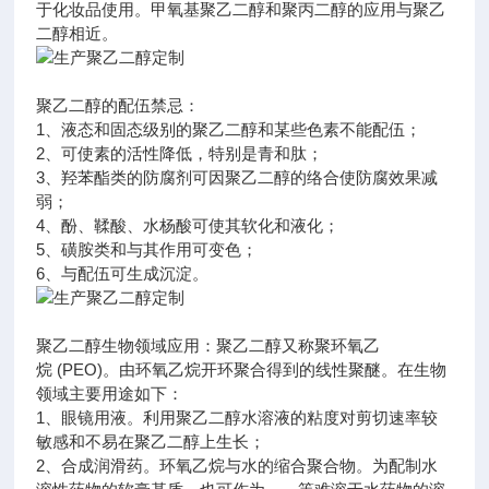
于化妆品使用。甲氧基聚乙二醇和聚丙二醇的应用与聚乙
二醇相近。
聚乙二醇的配伍禁忌：
1、液态和固态级别的聚乙二醇和某些色素不能配伍；
2、可使素的活性降低，特别是青和肽；
3、羟苯酯类的防腐剂可因聚乙二醇的络合使防腐效果减
弱；
4、酚、鞣酸、水杨酸可使其软化和液化；
5、磺胺类和与其作用可变色；
6、与配伍可生成沉淀。
聚乙二醇生物领域应用：聚乙二醇又称聚环氧乙
烷 (PEO)。由环氧乙烷开环聚合得到的线性聚醚。在生物
领域主要用途如下：
1、眼镜用液。利用聚乙二醇水溶液的粘度对剪切速率较
敏感和不易在聚乙二醇上生长；
2、合成润滑药。环氧乙烷与水的缩合聚合物。为配制水