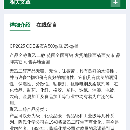
相关文章
详细介绍
在线留言
CP2025 CDE备案A 500g/瓶 25kg/桶
产品名称
聚乙二醇
范围
全国可销
发货地
陕西省西安市
品
牌
其它
可售卖地
全国
聚乙二醇产品无毒、无性，味微苦，具有良好的水溶性，
并与许多**物组份有良好的相溶性。它们具有优良的润滑
性、保湿性、分散性、粘接剂、抗静电剂及柔软剂等，在
化妆品、制药、化纤、橡胶、塑料、造纸、油漆、电镀、
农药、金属加工及食品加工等行业中均有着为广泛的应
用。
聚乙二醇产品分类：
产品可以分为级，化妆品级，食品级和工业级等几种系
列。陶氏化学公司在1940将聚乙二醇生产商业化，至今是
业内的者。1992年，陶氏化学公司对质量的承诺得到认