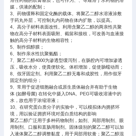
溶性药物的软膏基质，也可作为、、等难溶于水药物的溶
媒，供液的配制；
3、药物缓释和固定化酶的载体。将聚乙二醇水溶液涂敷
于药丸外层，可控制丸内药物在体内扩散，以提高。
4、高分子材料表面改性。利用含聚乙二醇的两亲性共聚
物在高分子材料表面吸附、截留和接枝，可改善与血液接
触的高分子材料的生物相容性；
5、制作烷醇膜；
6、制作亲水性抗聚氨酯；
7、聚乙二醇4000为渗透型缓泻剂，在肠腔内可增加渗透
压，吸收水分，使粪便软化、体积增加，促使肠蠕动而；
8、假牙固定剂。利用聚乙二醇无毒和成胶性，用作假牙
固定剂的组分；
9、常用于促进细胞融合或原生质体融合并有助于生物
体 (如酵母菌) 在转化中摄入DNA。PEG可吸收溶液中的
水，故也用于浓缩溶液；
10、在研究蛋白质分子的实验中，可以模拟体内拥挤环
境，用以验证拥挤环境对蛋白质结构的影响
聚乙二醇广泛用于多种药物制剂，如剂、局部用制剂、眼
用制剂、口服和直肠用制剂。固体级别的聚乙二醇可以加
入液体聚乙二醇调整黏度，用于局部用软膏；聚乙二醇混