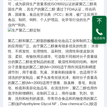
可，成为获得生产质量系统ISO9002认证的家聚乙二醇美
国生产商 ，其生产的聚乙二醇 通过了FDA认证，符合药
典，国家集，食品化学法典（FCC）标准，被广泛应用于
食品、制药、饲料、个人护理品、化学等行业的生产， 是
业内**和的。
电话咨询
聚乙二醇和聚乙二醇脂肪酸酯在化妆品工业和制药工业中
的应用很广泛。由于聚乙二醇兼有很多优良的性质： 水溶
性、不挥发性、生理惰性、温和性、润滑性和使皮肤润
湿、柔软、有愉快用后感等。可选取不同相对分子质量级
分的聚乙二醇改变制品的粘度、吸湿性和组织结构。相对
分子质量低的聚乙二醇(Mr<2000)适于用作润湿剂和稠度
调节剂，用于膏霜、乳液、牙膏和剃须膏等，也适用于不
清洗的护发制品，赋予头发有丝状光泽。相对分子质量高
的聚乙二醇(Mr>2000)适用于唇膏、除臭棒、香皂、剃须
皂、粉底和美容化妆品等。在清洗剂中，聚乙二醇也用作
悬浮剂和增稠剂。在制药工业上，用作油膏、乳剂、软
膏、洗剂和栓剂的基质。市售符合食品和药物使用的聚乙
二醇(如Polyethylene Glycol NF，Dow chemical Co.)较适