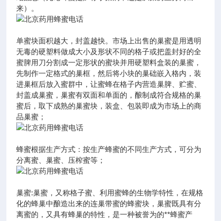
来）。
单蜜块面积越大，封盖越快。市场上出售的巢蜜是用透明
无毒的硬塑料做成大小及形状不同的格子或把盖封好的全
蜜脾用刀分割成一定形状的蜜块并用硬塑料盒装的巢蜜，
先制作一定格式的巢框，然后将小块的巢础嵌入格内，装
进巢框后放入蜜群中，让蜜蜂在格子内营造巢脾、贮蜜、
封盖成巢蜜，巢蜜有双面和单面的，酿制成符合规格的巢
蜜后，取下成熟的巢蜜块，装盒、包装即成为市场上的商
品巢蜜；
蜂蜜根据生产方式：按生产蜂蜜的不同生产方式，可分为
分离蜜、巢蜜、压榨蜜等；
巢蜜:巢蜜，又称格子蜜、利用蜜蜂的生物学特性，在规格
化的蜂巢中酿造出来的连巢带蜜的蜂蜜块，巢蜜既具有分
离蜜的，又具有蜂巢的特性，是一种被誉为的**蜂蜜产