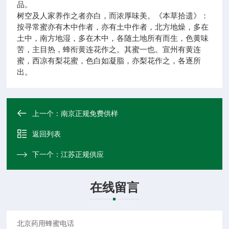
品。
树空及人家养作之者亦白，而浓厚味美。《本草拾遗》：
按寻常蜜亦有木中作者，亦有土中作者，北方地燥，多在
土中，南方地湿，多在木中，各随土地所有而生，色黄味
苦，主目热，蜂衔黄连花作之。其蜜一也。宣州有黄连
蜜，西凉有梨花蜜，色白如凝脂，亦梨花作之，各逐所
出。
上一个：
南京正规免费供样
返回列表
下一个：
江苏正规供应
在线留言