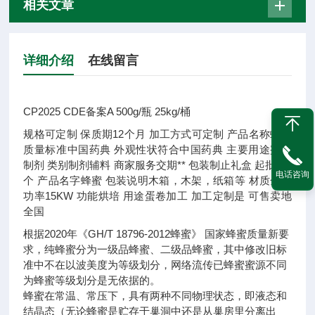
相关文章
详细介绍
在线留言
CP2025 CDE备案A 500g/瓶 25kg/桶
规格
可定制
保质期
12个月
加工方式
可定制
产品名称
蜂蜜
质量标准
中国药典
外观性状
符合中国药典
主要用途
蜜丸
制剂
类别
制剂辅料
商家服务
交期**
包装
制止礼盒
起批量
1
电话咨询
个
产品名字
蜂蜜
包装说明
木箱，木架，纸箱等
材质
金属
功率
15KW
功能
烘培
用途
蛋卷加工
加工定制
是
可售卖地
全国
根据2020年《GH/T 18796-2012蜂蜜》 国家蜂蜜质量新要
求，纯蜂蜜分为一级品蜂蜜、二级品蜂蜜，其中修改旧标
准中不在以波美度为等级划分，网络流传已蜂蜜蜜源不同
为蜂蜜等级划分是无依据的。
蜂蜜在常温、常压下，具有两种不同物理状态，即液态和
结晶态（无论蜂蜜是贮存于巢洞中还是从巢房里分离出