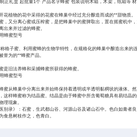
制止礼盒
起批量
1个
产品名字
蜂蜜
包装说明
木箱，木架，纸箱等
材
开花植物的花中采得的花蜜在蜂巢中经过充分酿造而成的**甜物质。
蜜，又分离心蜜或压榨蜜，是把蜂巢中的蜜脾取出，置在摇蜜机中，
离出来并过滤的蜂蜜。
又称格子蜜、利用蜜蜂的生物学特性，在规格化的蜂巢中酿造出来的
被誉为的**蜂蜜产品。
蜜是旧法养蜂和采捕蜂蜜所获得的蜂蜜。
蜂蜜从蜂巢中分离出来并始终保持着透明或半透明黏稠状的液体。然
，这样蜂蜜称为结晶蜜。结晶是由于蜂蜜中所含葡萄糖具有易结晶的特
物理现象。
医别录》：石蜜，生武都山谷、河源山谷及诸山石中。色白如膏者良
为食悬树枝作之，色青白。