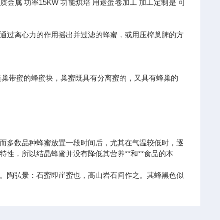
质
金属
功率
15KW
功能
烘培
用途
蛋卷加工
加工定制
是
可
通过离心力的作用摇出并过滤的蜂蜜，或用压榨巢脾的方
连巢带蜜的蜂蜜块，巢蜜既具有分离蜜的，又具有蜂巢的
而多数品种蜂蜜放置一段时间后，尤其在气温较低时，逐
性，所以结晶蜂蜜并没有降低其营养**和**食品的本
。陶弘景：石蜜即崖蜜也，高山岩石间作之。其蜂黑色似