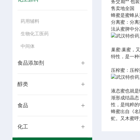
务
交期**
包装
售卖地
全国
蜂蜜是蜜蜂从
药用辅料
分离蜜：分离
法从蜜脾中分
生物化工医药
中间体
巢蜜:巢蜜，
特性，是一种
食品添加剂
压榨蜜：压榨
醇类
液态蜜也就是
渐形成结晶态
性，是纯粹的
食品
蜂蜜出自《名
虻。又木蜜呼
化工