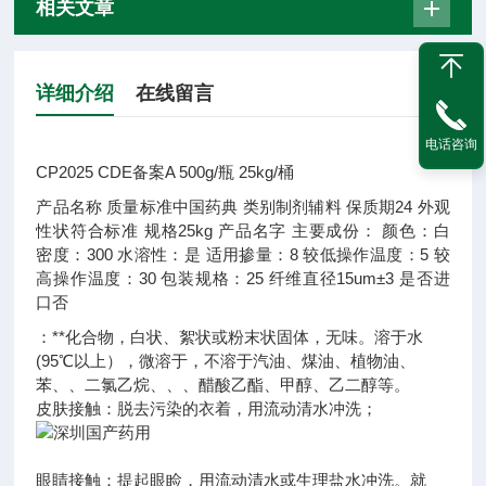
相关文章
详细介绍
在线留言
电话咨询
CP2025 CDE备案A 500g/瓶 25kg/桶
产品名称
质量标准
中国药典
类别
制剂辅料
保质期
24
外观
性状
符合标准
规格
25kg
产品名字
主要成份：
颜色：
白
密度：
300
水溶性：
是
适用掺量：
8
较低操作温度：
5
较
高操作温度：
30
包装规格：
25
纤维直径
15um±3
是否进
口
否
：**化合物，白状、絮状或粉末状固体，无味。溶于水
(95℃以上），微溶于，不溶于汽油、煤油、植物油、
苯、、二氯乙烷、、、醋酸乙酯、甲醇、乙二醇等。
皮肤接触：脱去污染的衣着，用流动清水冲洗；
眼睛接触：提起眼睑，用流动清水或生理盐水冲洗。就