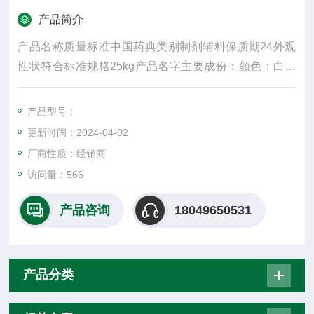
产品简介
产品名称质量标准中国药典类别制剂辅料保质期24外观
性状符合标准规格25kg产品名字主要成份：颜色：白密
度：300水溶性：是适用掺量：8较低操作温度：5较高操
作温度：30包装规格：25纤维直径15um±3是否进口
产品型号：
否：**化合物，白状、絮状或粉末状固体，无味
更新时间：2024-04-02
厂商性质：经销商
访问量：566
产品咨询
18049650531
产品分类