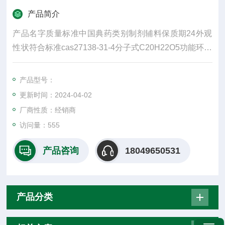
产品简介
产品名字质量标准中国典药类别制剂辅料保质期24外观
性状符合标准cas27138-31-4分子式C20H22O5功能环保
增塑剂类型DOA增塑剂含量≥99%可售地全国大多为白色
颗粒，无臭或微带气味，味微甜，有收敛性
产品型号：
更新时间：2024-04-02
厂商性质：经销商
访问量：555
产品咨询
18049650531
产品分类