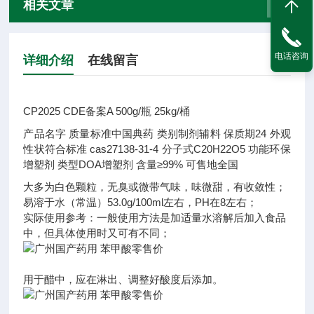
相关文章
电话咨询
详细介绍
在线留言
CP2025 CDE备案A 500g/瓶 25kg/桶
产品名字
质量标准
中国典药
类别
制剂辅料
保质期
24
外观
性状
符合标准
cas
27138-31-4
分子式
C20H22O5
功能
环保
增塑剂
类型
DOA增塑剂
含量
≥99%
可售地
全国
大多为白色颗粒，无臭或微带气味，味微甜，有收敛性；
易溶于水（常温）53.0g/100ml左右，PH在8左右；
实际使用参考：一般使用方法是加适量水溶解后加入食品
中，但具体使用时又可有不同；
用于醋中，应在淋出、调整好酸度后添加。