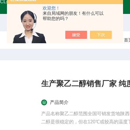
MCL药用甘油
A45555药用级辅料壳聚糖 增稠剂类别
药用
欢迎您！
来自局域网的朋友！有什么可以
帮助您的吗？
当前位置：
首
生产聚乙二醇销售厂家 纯
产品简介
产品名称聚乙二醇范围全国可销发货地陕西
二醇是很稳定的，但在120℃或较高的温