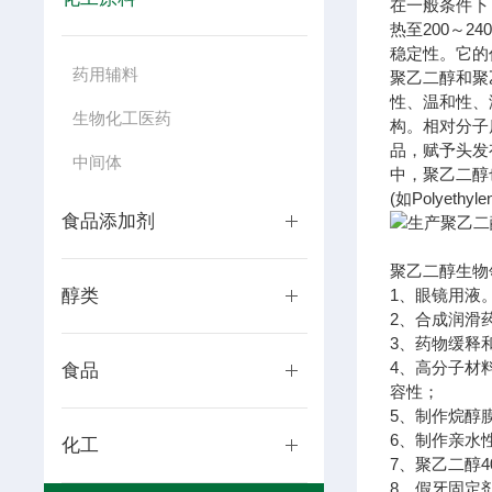
在一般条件下
热至200～2
稳定性。它的
药用辅料
聚乙二醇和聚
性、温和性、
生物化工医药
构。相对分子
品，赋予头发
中间体
中，聚乙二醇
(如Polyet
食品添加剂
聚乙二醇生物
醇类
1、眼镜用液
2、合成润滑
3、药物缓释
4、高分子材
食品
容性；
5、制作烷醇
6、制作亲水
化工
7、聚乙二醇
8、假牙固定