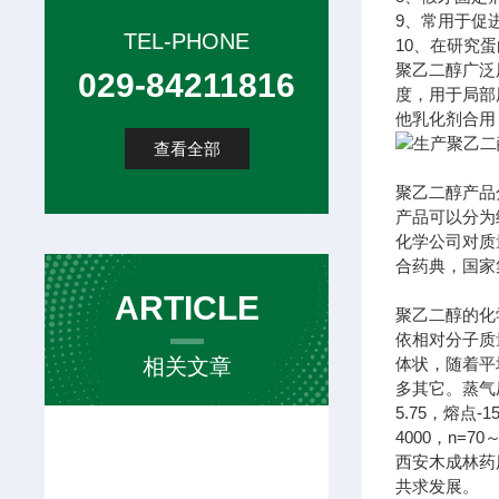
9、常用于促
TEL-PHONE
10、在研究
聚乙二醇广泛
029-84211816
度，用于局部
他乳化剂合用
查看全部
聚乙二醇产品
产品可以分为
化学公司对质
合药典，国家
ARTICLE
聚乙二醇的化
依相对分子质
相关文章
体状，随着平
多其它。蒸气
5.75，熔点-
4000，n=70
西安木成林药
共求发展。