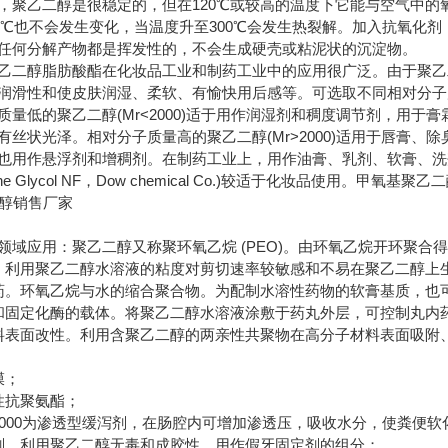
，聚乙二醇是很稳定的，但在120℃或较高的温度下它能与空气中的
40℃也不会发生变化，当温度升至300℃会发生热裂解。加入抗氧化剂，
任何分解产物都是挥发性的，不会生成硬壳或粘泥状的沉淀物。
乙二醇脂肪酸酯在化妆品工业和制药工业中的应用很广泛。由于聚乙
润滑性和使皮肤润湿、柔软、有愉快用后感等。可选取不同相对分子
质量低的聚乙二醇(Mr<2000)适于用作润湿剂和稠度调节剂，用
有丝状光泽。相对分子质量高的聚乙二醇(Mr>2000)适用于唇膏
也用作悬浮剂和增稠剂。在制药工业上，用作油膏、乳剂、软膏、洗
hylene Glycol NF，Dow chemical Co.)较适于化妆品使用
领域应用：聚乙二醇又称聚环氧乙烷 (PEO)。由环氧乙烷开环聚
。利用聚乙二醇水溶液的粘度对剪切速率较敏感和不易在聚乙二醇上
药。环氧乙烷与水的缩合聚合物。为配制水溶性药物的软膏基质，也
和固定化酶的载体。将聚乙二醇水溶液涂敷于药丸外层，可控制丸内
料表面改性。利用含聚乙二醇的两亲性共聚物在高分子材料表面吸附
膜；
性抗聚氨酯；
4000为渗透型缓泻剂，在肠腔内可增加渗透压，吸收水分，使粪便
剂。利用聚乙二醇无毒和成胶性，用作假牙固定剂的组分；