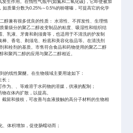
氧发生作用。在惰性气氛中(如氮和二氧化碳)，它即使被加
如质量分数为0.25%～0.5%的吩噻嗪，可提高它的化学
二醇兼有很多优良的性质： 水溶性、不挥发性、生理惰
质量级分的聚乙二醇改变制品的粘度、吸湿性和组织结
于膏霜、乳液、牙膏和剃须膏等，也适用于不清洗的护发制
、除臭棒、香皂、剃须皂、粉底和美容化妆品等。在清洗剂
剂和栓剂的基质。市售符合食品和药物使用的聚乙二醇
。甲氧基聚乙二醇和聚丙二醇的应用与聚乙二醇相近。
合得到的线性聚醚。在生物领域主要用途如下：
生长；
可作为、、等难溶于水药物的溶媒，供液的配制；
药物在体内扩散，以提高。
、截留和接枝，可改善与血液接触的高分子材料的生物相
软化、体积增加，促使肠蠕动而；