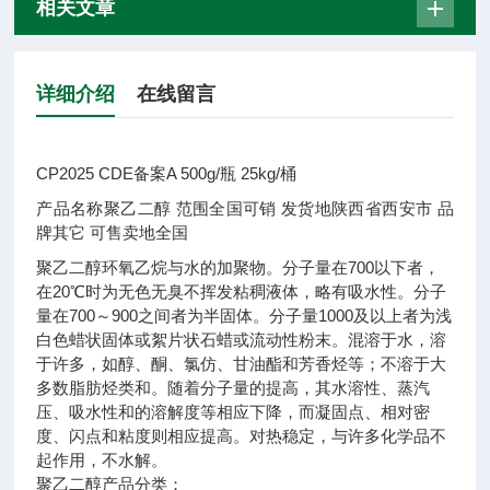
相关文章
详细介绍
在线留言
CP2025 CDE备案A 500g/瓶 25kg/桶
产品名称
聚乙二醇
范围
全国可销
发货地
陕西省西安市
品
牌
其它
可售卖地
全国
聚乙二醇环氧乙烷与水的加聚物。分子量在700以下者，
在20℃时为无色无臭不挥发粘稠液体，略有吸水性。分子
量在700～900之间者为半固体。分子量1000及以上者为浅
白色蜡状固体或絮片状石蜡或流动性粉末。混溶于水，溶
于许多，如醇、酮、氯仿、甘油酯和芳香烃等；不溶于大
多数脂肪烃类和。随着分子量的提高，其水溶性、蒸汽
压、吸水性和的溶解度等相应下降，而凝固点、相对密
度、闪点和粘度则相应提高。对热稳定，与许多化学品不
起作用，不水解。
聚乙二醇产品分类：