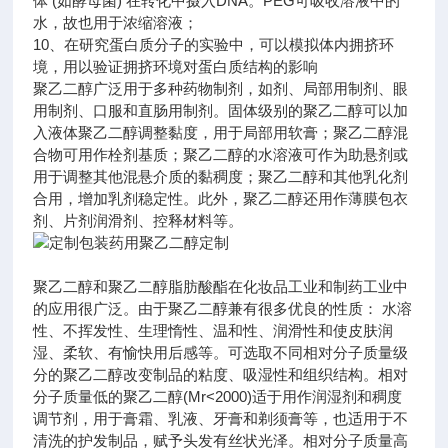
体 (如酵母菌) 在转化中摄入DNA。PEG可吸收溶液中的
水，故也用于浓缩溶液；
10、在研究蛋白质分子的实验中，可以模拟体内拥挤环
境，用以验证拥挤环境对蛋白质结构的影响
聚乙二醇广泛用于多种药物制剂，如剂、局部用制剂、眼
用制剂、口服和直肠用制剂。固体级别的聚乙二醇可以加
入液体聚乙二醇调整黏度，用于局部用软膏；聚乙二醇混
合物可用作栓剂基质；聚乙二醇的水溶液可作为助悬剂或
用于调整其他混悬介质的黏稠度；聚乙二醇和其他乳化剂
合用，增加乳剂稳定性。此外，聚乙二醇还用作薄膜包衣
剂、片剂润滑剂、控释材料等。
聚乙二醇和聚乙二醇脂肪酸酯在化妆品工业和制药工业中
的应用很广泛。由于聚乙二醇兼有很多优良的性质： 水溶
性、不挥发性、生理惰性、温和性、润滑性和使皮肤润
湿、柔软、有愉快用后感等。可选取不同相对分子质量级
分的聚乙二醇改变制品的粘度、吸湿性和组织结构。相对
分子质量低的聚乙二醇(Mr<2000)适于用作润湿剂和稠度
调节剂，用于膏霜、乳液、牙膏和剃须膏等，也适用于不
清洗的护发制品，赋予头发有丝状光泽。相对分子质量高