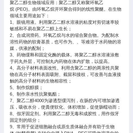
聚乙二醇生物领域应用：聚乙二醇又称聚环氧乙
烷 (PEO)。由环氧乙烷开环聚合得到的线性聚醚。在生物
领域主要用途如下：
1、眼镜用液。利用聚乙二醇水溶液的粘度对剪切速率较
敏感和不易在聚乙二醇上生长；
2、合成润滑药。环氧乙烷与水的缩合聚合物。为配制水
溶性药物的软膏基质，也可作为、、等难溶于水药物的溶
媒，供液的配制；
3、药物缓释和固定化酶的载体。将聚乙二醇水溶液涂敷
于药丸外层，可控制丸内药物在体内扩散，以提高。
4、高分子材料表面改性。利用含聚乙二醇的两亲性共聚
物在高分子材料表面吸附、截留和接枝，可改善与血液接
触的高分子材料的生物相容性；
5、制作烷醇膜；
6、制作亲水性抗聚氨酯；
7、聚乙二醇4000为渗透型缓泻剂，在肠腔内可增加渗透
压，吸收水分，使粪便软化、体积增加，促使肠蠕动而；
8、假牙固定剂。利用聚乙二醇无毒和成胶性，用作假牙
固定剂的组分；
9、常用于促进细胞融合或原生质体融合并有助于生物