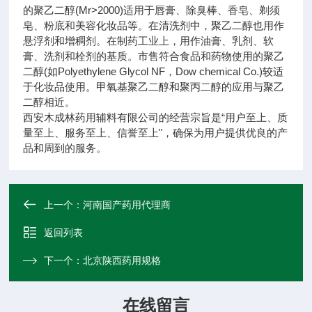
的聚乙二醇(Mr>2000)适用于唇膏、除臭棒、香皂、剃须
皂、粉底和美容化妆品等。在清洗剂中，聚乙二醇也用作
悬浮剂和增稠剂。在制药工业上，用作油膏、乳剂、软
膏、洗剂和栓剂的基质。市售符合食品和药物使用的聚乙
二醇(如Polyethylene Glycol NF，Dow chemical Co.)较适
于化妆品使用。甲氧基聚乙二醇和聚丙二醇的应用与聚乙
二醇相近。
西安木成林药用辅料有限公司的经营宗旨是“用户至上、质
量至上、服务至上、信誉至上"，确保为用户提供优良的产
品和周到的服务。
上一个：
河南国产药用代理商
返回列表
下一个：
北京陕西药用规格
在线留言