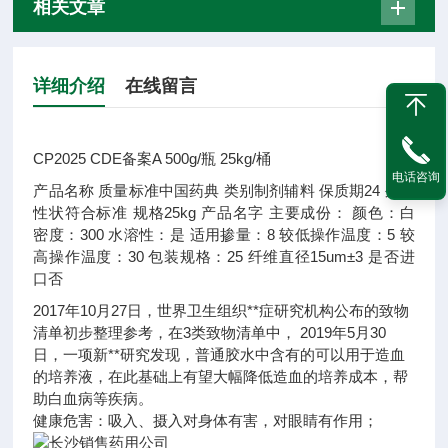
相关文章
详细介绍
在线留言
CP2025 CDE备案A 500g/瓶 25kg/桶
电话咨询
产品名称
质量标准
中国药典
类别
制剂辅料
保质期
24
外观
性状
符合标准
规格
25kg
产品名字
主要成份：
颜色：
白
密度：
300
水溶性：
是
适用掺量：
8
较低操作温度：
5
较
高操作温度：
30
包装规格：
25
纤维直径
15um±3
是否进
口
否
2017年10月27日，世界卫生组织**症研究机构公布的致物
清单初步整理参考，在3类致物清单中， 2019年5月30
日，一项新**研究发现，普通胶水中含有的可以用于造血
的培养液，在此基础上有望大幅降低造血的培养成本，帮
助白血病等疾病。
健康危害：吸入、摄入对身体有害，对眼睛有作用；