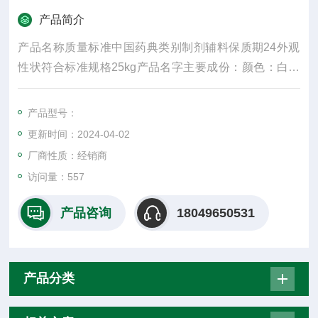
产品简介
产品名称质量标准中国药典类别制剂辅料保质期24外观
性状符合标准规格25kg产品名字主要成份：颜色：白密
度：300水溶性：是适用掺量：8较低操作温度：5较高操
作温度：30包装规格：25纤维直径15um±3是否进口否2
产品型号：
017年10月27日
更新时间：2024-04-02
厂商性质：经销商
访问量：557
产品咨询
18049650531
产品分类