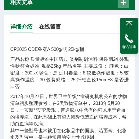
相关文章
详细介绍
在线留言
电话咨询
CP2025 CDE备案A 500g/瓶 25kg/桶
产品名称
质量标准
中国药典
类别
制剂辅料
保质期
24
外观
性状
符合标准
规格
25kg
产品名字
主要成份：
颜色：
白
密度：
300
水溶性：
是
适用掺量：
8
较低操作温度：
5
较
高操作温度：
30
包装规格：
25
纤维直径
15um±3
是否进
口
否
2017年10月27日，世界卫生组织**症研究机构公布的致物
清单初步整理参考，在3类致物清单中， 2019年5月30
日，一项新**研究发现，普通胶水中含有的可以用于造血
的培养液，在此基础上有望大幅降低造血的培养成本，帮
助白血病等疾病。
其中一些型号也常被用在化妆品中的面膜、洁面膏、化妆
水及乳液中，是一种常用的安全性成膜剂。