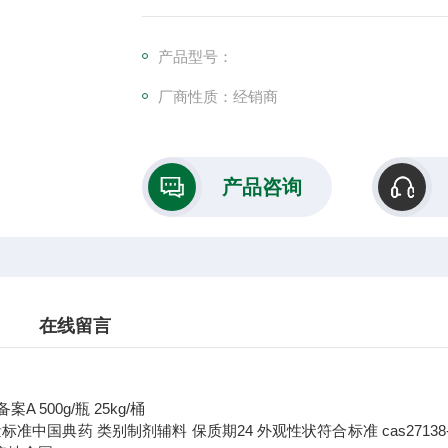
产品型号：
厂商性质：经销商
产品咨询
在线留言
备案A 500g/瓶 25kg/桶
量标准
中国典药
类别
制剂辅料
保质期
24
外观性状
符合标准
cas
27138