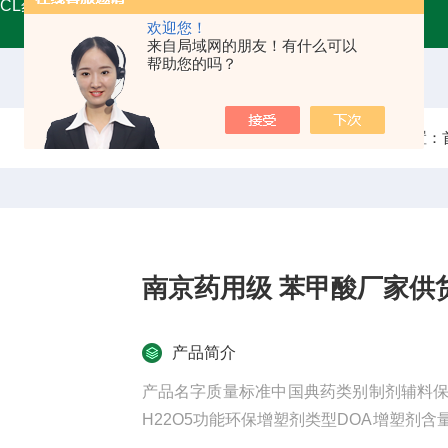
MCL药用甘油
A45555药用级辅料壳聚糖 增稠剂类别
药用
欢迎您！
来自局域网的朋友！有什么可以
帮助您的吗？
当前位置：
南京药用级 苯甲酸厂家供
产品简介
产品名字质量标准中国典药类别制剂辅料保质期2
H22O5功能环保增塑剂类型DOA增塑剂
体重下降、腹泻、、瘫痪甚至