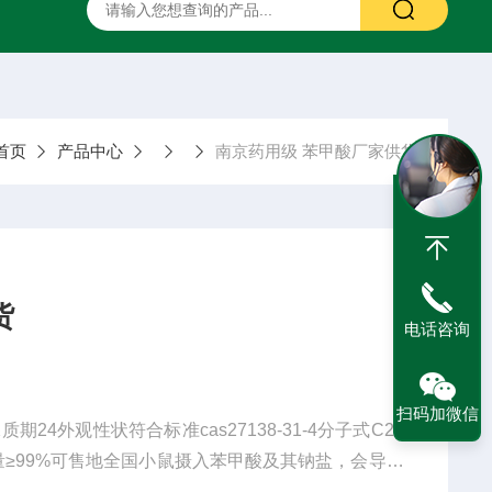
二甲硅油
药用甘露醇
药用羟苯丙酯
药用阿拉伯胶
首页
产品中心
南京药用级 苯甲酸厂家供货
货
电话咨询
扫码加微信
4外观性状符合标准cas27138-31-4分子式C20
含量≥99%可售地全国小鼠摄入苯甲酸及其钠盐，会导致