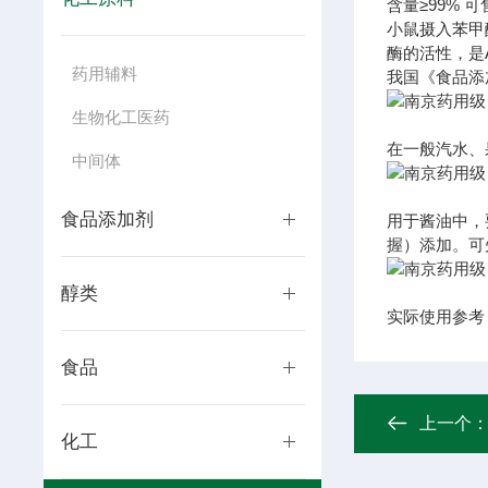
含量
≥99%
可
小鼠摄入苯甲
酶的活性，是
药用辅料
我国《食品添加
生物化工医药
在一般汽水、
中间体
食品添加剂
用于酱油中，
握）添加。可
醇类
实际使用参考
食品
上一个
化工