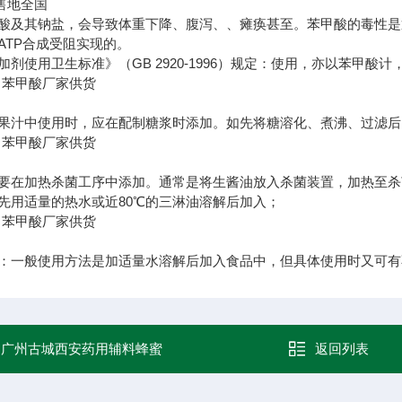
售地
全国
酸及其钠盐，会导致体重下降、腹泻、、瘫痪甚至。苯甲酸的毒性是
ATP合成受阻实现的。
剂使用卫生标准》（GB 2920-1996）规定：使用，亦以苯甲酸计
果汁中使用时，应在配制糖浆时添加。如先将糖溶化、煮沸、过滤后
要在加热杀菌工序中添加。通常是将生酱油放入杀菌装置，加热至杀菌
先用适量的热水或近80℃的三淋油溶解后加入；
：一般使用方法是加适量水溶解后加入食品中，但具体使用时又可有
：
广州古城西安药用辅料蜂蜜
返回列表