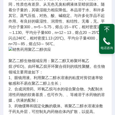
同，性质也有差异。从无色无臭粘稠液体至蜡状固体。随
着分子量的，其吸湿能力相应降低。本品溶于水、和许多
其它。蒸气压低，对热、酸、碱稳定。与许多化学品不起
作用。有良好的吸湿性、润滑性、粘结性。无毒，无。平
均分子量300，n=5～5.75，熔点-15～8℃，相对密度1.124
～1.130。平均分子量600，n=12～13，熔点20 ～25℃，
闪点246℃，相对密度1.13 (20℃)。平均分子量4000，
n=70～85，熔点53～ 56℃。
电话咨询
聚乙二醇生物领域应用：聚乙二醇又称聚环氧乙
烷 (PEO)。由环氧乙烷开环聚合得到的线性聚醚。在生物
领域主要用途如下：
1、眼镜用液。利用聚乙二醇水溶液的粘度对剪切速率较
敏感和不易在聚乙二醇上生长；
2、合成润滑药。环氧乙烷与水的缩合聚合物。为配制水
溶性药物的软膏基质，也可作为、、等难溶于水药物的溶
媒，供液的配制；
3、药物缓释和固定化酶的载体。将聚乙二醇水溶液涂敷
于药丸外层，可控制丸内药物在体内扩散，以提高。