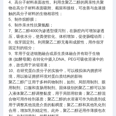
4、高分子材料表面改性。利用含聚乙二醇的两亲性共聚
物在高分子材料表面吸附、截留和接枝，可改善与血液接
触的高分子材料的生物相容性；
5、制作烷醇膜；
6、制作亲水性抗聚氨酯；
7、聚乙二醇4000为渗透型缓泻剂，在肠腔内可增加渗透
压，吸收水分，使粪便软化、体积增加，促使肠蠕动而；
8、假牙固定剂。利用聚乙二醇无毒和成胶性，用作假牙
固定剂的组分；
9、常用于促进细胞融合或原生质体融合并有助于生物
体 (如酵母菌) 在转化中摄入DNA。PEG可吸收溶液中的
水，故也用于浓缩溶液；
10、在研究蛋白质分子的实验中，可以模拟体内拥挤环
境，用以验证拥挤环境对蛋白质结构的影响
聚乙二醇广泛用于多种药物制剂，如剂、局部用制剂、眼
用制剂、口服和直肠用制剂。固体级别的聚乙二醇可以加
入液体聚乙二醇调整黏度，用于局部用软膏；聚乙二醇混
合物可用作栓剂基质；聚乙二醇的水溶液可作为助悬剂或
用于调整其他混悬介质的黏稠度；聚乙二醇和其他乳化剂
合用，增加乳剂稳定性。此外，聚乙二醇还用作薄膜包衣