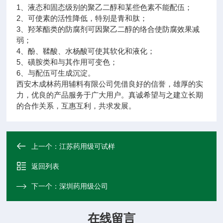
1、液态和固态级别的聚乙二醇和某些色素不能配伍；
2、可使素的活性降低，特别是青和肽；
3、羟苯酯类的防腐剂可因聚乙二醇的络合使防腐效果减
弱；
4、酚、鞣酸、水杨酸可使其软化和液化；
5、磺胺类和与其作用可变色；
6、与配伍可生成沉淀。
西安木成林药用辅料有限公司凭借良好的信誉，雄厚的实
力，优良的产品服务于广大用户。真诚希望与之建立长期
的合作关系，互惠互利，共求发展。
上一个：
江苏药用级可试样
返回列表
下一个：
深圳药用级公司
在线留言