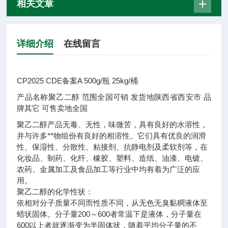
相关文章
详细介绍
在线留言
CP2025 CDE备案A 500g/瓶 25kg/桶
产品名称
聚乙二醇
范围
全国可销
发货地
陕西省西安市
品
牌
其它
可售卖地
全国
聚乙二醇产品无毒、无性，味微苦，具有良好的水溶性，
并与许多**物组份有良好的相溶性。它们具有优良的润滑
性、保湿性、分散性、粘接剂、抗静电剂及柔软剂等，在
化妆品、制药、化纤、橡胶、塑料、造纸、油漆、电镀、
农药、金属加工及食品加工等行业中均有着为广泛的应
用。
聚乙二醇的化学性状：
依相对分子质量不同而性质不同，从无色无臭黏稠液体至
蜡状固体。分子量200～600者常温下是液体，分子量在
600以上者就逐渐变为半固体状，随着平均分子量的不