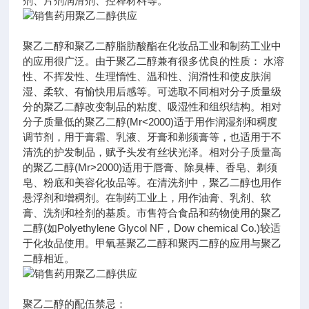
剂、片剂润滑剂、控释材料等。
聚乙二醇和聚乙二醇脂肪酸酯在化妆品工业和制药工业中
的应用很广泛。由于聚乙二醇兼有很多优良的性质： 水溶
性、不挥发性、生理惰性、温和性、润滑性和使皮肤润
湿、柔软、有愉快用后感等。可选取不同相对分子质量级
分的聚乙二醇改变制品的粘度、吸湿性和组织结构。相对
分子质量低的聚乙二醇(Mr<2000)适于用作润湿剂和稠度
调节剂，用于膏霜、乳液、牙膏和剃须膏等，也适用于不
清洗的护发制品，赋予头发有丝状光泽。相对分子质量高
的聚乙二醇(Mr>2000)适用于唇膏、除臭棒、香皂、剃须
皂、粉底和美容化妆品等。在清洗剂中，聚乙二醇也用作
悬浮剂和增稠剂。在制药工业上，用作油膏、乳剂、软
膏、洗剂和栓剂的基质。市售符合食品和药物使用的聚乙
二醇(如Polyethylene Glycol NF，Dow chemical Co.)较适
于化妆品使用。甲氧基聚乙二醇和聚丙二醇的应用与聚乙
二醇相近。
聚乙二醇的配伍禁忌：