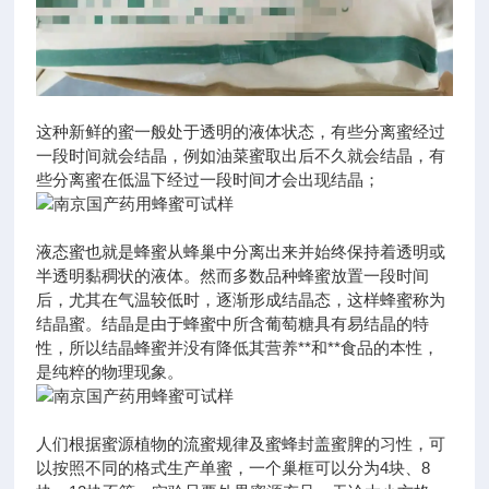
这种新鲜的蜜一般处于透明的液体状态，有些分离蜜经过
一段时间就会结晶，例如油菜蜜取出后不久就会结晶，有
些分离蜜在低温下经过一段时间才会出现结晶；
液态蜜也就是蜂蜜从蜂巢中分离出来并始终保持着透明或
半透明黏稠状的液体。然而多数品种蜂蜜放置一段时间
后，尤其在气温较低时，逐渐形成结晶态，这样蜂蜜称为
结晶蜜。结晶是由于蜂蜜中所含葡萄糖具有易结晶的特
性，所以结晶蜂蜜并没有降低其营养**和**食品的本性，
是纯粹的物理现象。
人们根据蜜源植物的流蜜规律及蜜蜂封盖蜜脾的习性，可
以按照不同的格式生产单蜜，一个巢框可以分为4块、8