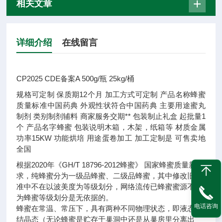
相关文章
详细介绍
在线留言
CP2025 CDE备案A 500g/瓶 25kg/桶
规格
可定制
保质期
12个月
加工方式
可定制
产品名称
蜂蜜
质量标准
中国药典
外观性状
符合中国药典
主要用途
蜜丸
制剂
类别
制剂辅料
商家服务
交期**
包装
制止礼盒
起批量
1
个
产品名字
蜂蜜
包装说明
木箱，木架，纸箱等
材质
金属
功率
15KW
功能
烘培
用途
蛋卷加工
加工定制
是
可售卖地
全国
根据2020年《GH/T 18796-2012蜂蜜》 国家蜂蜜质量新要
求，纯蜂蜜分为一级品蜂蜜、二级品蜂蜜，其中修改旧标
准中不在以波美度为等级划分，网络流传已蜂蜜蜜源不同
为蜂蜜等级划分是无依据的。
电话咨询
蜂蜜在常温、常压下，具有两种不同物理状态，即液态和
结晶态（无论蜂蜜是贮存于巢洞中还是从巢房里分离出