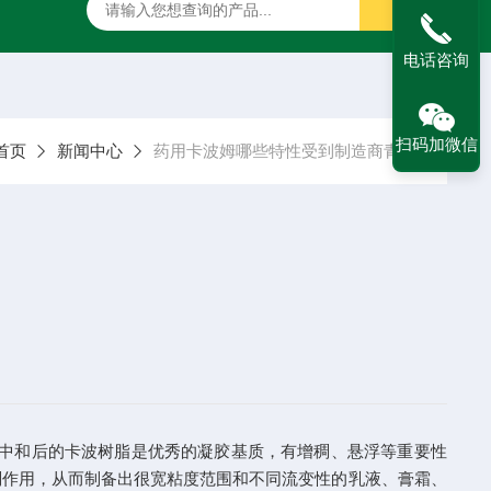
二甲硅油
药用甘露醇
药用羟苯丙酯
药用阿拉伯胶
电话咨询
扫码加微信
首页
新闻中心
药用卡波姆哪些特性受到制造商青睐
中和后的卡波树脂是优秀的凝胶基质，有增稠、悬浮等重要性
的增稠作用，从而制备出很宽粘度范围和不同流变性的乳液、膏霜、